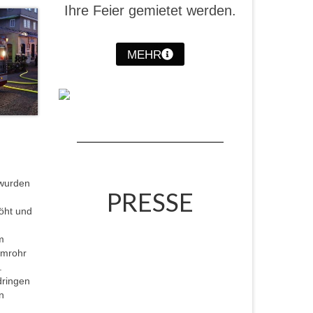
Ihre Feier gemietet werden.
MEHR
 wurden
PRESSE
öht und
m
umrohr
.
dringen
n