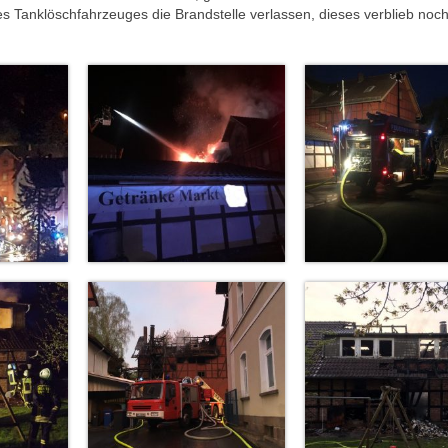
 Tanklöschfahrzeuges die Brandstelle verlassen, dieses verblieb noc