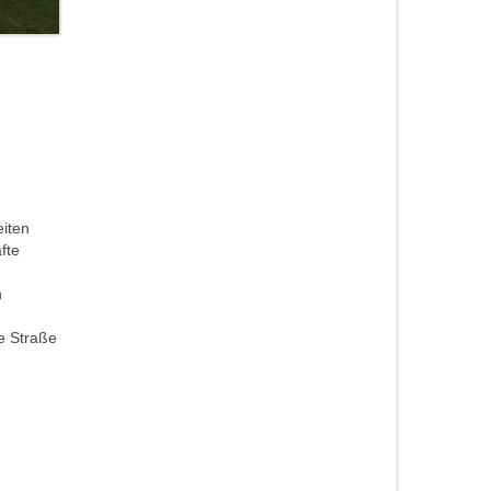
eiten
fte
n
e Straße