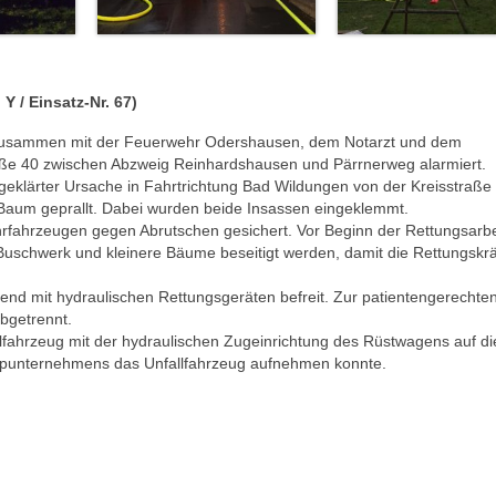
Y / Einsatz-Nr. 67)
zusammen mit der Feuerwehr Odershausen, dem Notarzt und dem
raße 40 zwischen Abzweig Reinhardshausen und Pärrnerweg alarmiert.
eklärter Ursache in Fahrtrichtung Bad Wildungen von der Kreisstraße
Baum geprallt. Dabei wurden beide Insassen eingeklemmt.
rfahrzeugen gegen Abrutschen gesichert. Vor Beginn der Rettungsarb
Buschwerk und kleinere Bäume beseitigt werden, damit die Rettungskrä
nd mit hydraulischen Rettungsgeräten befreit. Zur patientengerechte
bgetrennt.
lfahrzeug mit der hydraulischen Zugeinrichtung des Rüstwagens auf di
ppunternehmens das Unfallfahrzeug aufnehmen konnte.