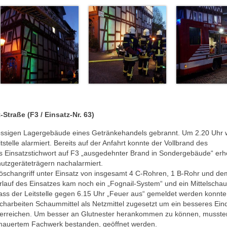
Straße (F3 / Einsatz-Nr. 63)
ssigen Lagergebäude eines Getränkehandels gebrannt. Um 2.20 Uhr
stelle alarmiert. Bereits auf der Anfahrt konnte der Vollbrand des
 Einsatzstichwort auf F3 „ausgedehnter Brand in Sondergebäude“ erh
utzgeräteträgern nachalarmiert.
Löschangriff unter Einsatz von insgesamt 4 C-Rohren, 1 B-Rohr und de
rlauf des Einsatzes kam noch ein „Fognail-System“ und ein Mittelscha
s der Leitstelle gegen 6.15 Uhr „Feuer aus“ gemeldet werden konnte
harbeiten Schaummittel als Netzmittel zugesetzt um ein besseres Ein
 erreichen. Um besser an Glutnester herankommen zu können, musste
emauertem Fachwerk bestanden, geöffnet werden.