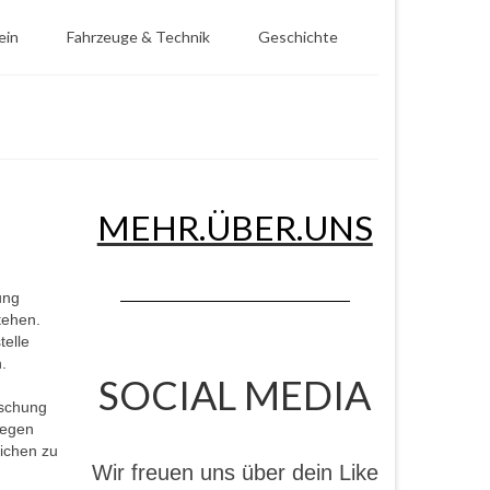
ein
Fahrzeuge & Technik
Geschichte
MEHR.ÜBER.UNS
ung
tehen.
telle
.
SOCIAL MEDIA
öschung
gegen
eichen zu
Wir freuen uns über dein Like