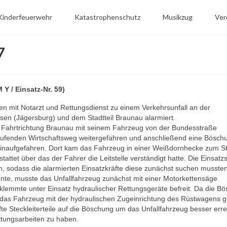
Kinderfeuerwehr
Katastrophenschutz
Musikzug
Ver
7
Y / Einsatz-Nr. 59)
mit Notarzt und Rettungsdienst zu einem Verkehrsunfall an der
en (Jägersburg) und dem Stadtteil Braunau alarmiert.
n Fahrtrichtung Braunau mit seinem Fahrzeug von der Bundesstraße
aufenden Wirtschaftsweg weitergefahren und anschließend eine Bösch
hinaufgefahren. Dort kam das Fahrzeug in einer Weißdornhecke zum S
ttet über das der Fahrer die Leitstelle verständigt hatte. Die Einsatzs
, sodass die alarmierten Einsatzkräfte diese zunächst suchen mussten
te, musste das Unfallfahrzeug zunächst mit einer Motorkettensäge
klemmte unter Einsatz hydraulischer Rettungsgeräte befreit. Da die B
de das Fahrzeug mit der hydraulischen Zugeinrichtung des Rüstwagens 
te Steckleiterteile auf die Böschung um das Unfallfahrzeug besser err
tungsarbeiten zu haben.