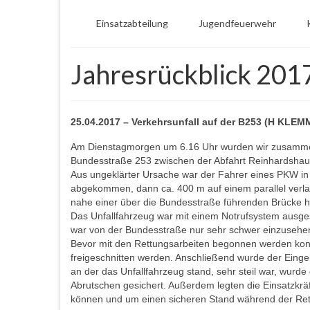
Einsatzabteilung
Jugendfeuerwehr
Jahresrückblick 201
25.04.2017 – Verkehrsunfall auf der B253 (H KLEMM 
Am Dienstagmorgen um 6.16 Uhr wurden wir zusammen 
Bundesstraße 253 zwischen der Abfahrt Reinhardshaus
Aus ungeklärter Ursache war der Fahrer eines PKW i
abgekommen, dann ca. 400 m auf einem parallel verl
nahe einer über die Bundesstraße führenden Brücke 
Das Unfallfahrzeug war mit einem Notrufsystem ausgesta
war von der Bundesstraße nur sehr schwer einzusehen
Bevor mit den Rettungsarbeiten begonnen werden konn
freigeschnitten werden. Anschließend wurde der Einge
an der das Unfallfahrzeug stand, sehr steil war, wur
Abrutschen gesichert. Außerdem legten die Einsatzkräf
können und um einen sicheren Stand während der Ret