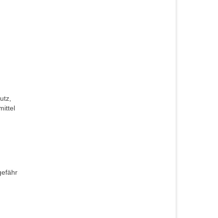
utz,
ittel
gefähr