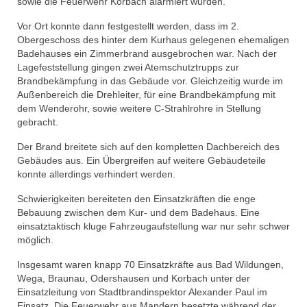
sowie die Feuerwehr Korbach alarmiert wurden.
Vor Ort konnte dann festgestellt werden, dass im 2.
Obergeschoss des hinter dem Kurhaus gelegenen ehemaligen
Badehauses ein Zimmerbrand ausgebrochen war. Nach der
Lagefeststellung gingen zwei Atemschutztrupps zur
Brandbekämpfung in das Gebäude vor. Gleichzeitig wurde im
Außenbereich die Drehleiter, für eine Brandbekämpfung mit
dem Wenderohr, sowie weitere C-Strahlrohre in Stellung
gebracht.
Der Brand breitete sich auf den kompletten Dachbereich des
Gebäudes aus. Ein Übergreifen auf weitere Gebäudeteile
konnte allerdings verhindert werden.
Schwierigkeiten bereiteten den Einsatzkräften die enge
Bebauung zwischen dem Kur- und dem Badehaus. Eine
einsatztaktisch kluge Fahrzeugaufstellung war nur sehr schwer
möglich.
Insgesamt waren knapp 70 Einsatzkräfte aus Bad Wildungen,
Wega, Braunau, Odershausen und Korbach unter der
Einsatzleitung von Stadtbrandinspektor Alexander Paul im
Einsatz. Die Feuerwehr aus Mandern besetzte während der