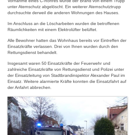
Vornahme eines C-Rohres wurde der Brand von einem Trupp
Drehleiter DLK 23/12
unter Atemschutz abgelöscht. Ein weiterer Atemschutztrupp
durchsuchte derweil die anderen Wohnungen des Hauses.
Staffellöschfahrzeug StLF 20/25
Im Anschluss an die Löscharbeiten wurden die betroffenen
Tanklöschfahrzeug TLF 4000
Räumlichkeiten mit einem Elektrolüfter belüftet.
Rüstwagen RW 1
Alle Bewohner hatten das Wohnhaus bereits vor Eintreffen der
Einsatzkräfte verlassen. Drei von Ihnen wurden durch den
Löschgruppenfahrzeug LF 20 KatS
Rettungsdienst behandelt.
Gerätewagen Logistik GW-L 2
Insgesamt waren 50 Einsatzkräfte der Feuerwehr und
zahlreiche Einsatzkräfte von Rettungsdienst und Polizei unter
Tanklöschfahrzeug TLF 16/24 Tr
der Einsatzleitung von Stadtbrandinspektor Alexander Paul im
Einsatz. Weitere alarmierte Kräfte konnten die Einsatzfahrt auf
Gerätewagen Gefahrgut GW-G
der Anfahrt abbrechen.
GDekonP-LKW
Kleinalarmfahrzeug KLAF
Kommandowagen KdoW