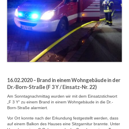
Jahreskonzert 2019
Benefizkonzert 2021
Oktoberfestkonzert 2022
Verein
Tagesfahrt 2017
Fahrzeuge & Technik
Stützpunkt
16.02.2020 – Brand in einem Wohngebäude in der
Dr.-Born-Straße (F 3 Y / Einsatz-Nr. 22)
Einsatzfahrzeuge
Am Sonntagnachmittag wurden wir mit dem Einsatzstichwort
Einsatzleitwagen ELW 1
„F 3 Y“ zu einem Brand in einem Wohngebäude in die Dr.-
Born-Straße alarmiert.
Hilfeleistungslöschgruppenfahrzeug HLF
20
Vor Ort konnte nach der Erkundung festgestellt werden, dass
auf einem Balkon des Hauses eine Sitzgarnitur brannte. Unter