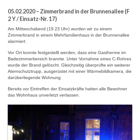
Dienstplan
05.02.2020 – Zimmerbrand in der Brunnenallee (F
Einsätze
2 Y / Einsatz-Nr. 17)
Am Mittwochabend (19.23 Uhr) wurden wir zu einem
Einsatzstichworte
Zimmerbrand in einem Mehrfamilienhaus in der Brunnenallee
alarmiert.
Jugendfeuerwehr
Vor Ort konnte festgestellt werden, dass eine Gastherme im
Infos
Badezimmerbereich brannte. Unter Vornahme eines C-Rohres
wurde der Brand gelöscht. Gleichzeitig überprüfte ein weiterer
Dienstplan
Atemschutztrupp, ausgerüstet mit einer Wärmebildkamera, die
darüberliegende Wohnung.
Gründung Jugendfeuerwehr 1996
Bereits vor Eintreffen der Einsatzkräfte hatten alle Bewohner
25-jähriges Jubiläum Jugendfeuerwehr 2021
das Wohnhaus unverletzt verlassen.
Kreiszeltlager 2023
Kinderfeuerwehr
Infos