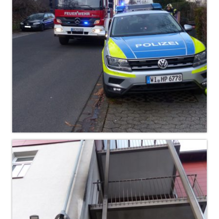
Hubarbeitsbühne B18
24.03.17 Übergabe ELW
20.11.15 Übergabe StLF und HAB
2015 LF 16 „verlässt“ Feuerwehr
Geschichte
historische Fotos
Ehemalige Fahrzeuge
Jahresrückblicke
Jahresrückblick 2016
Jahresrückblick 2017
Jahresrückblick 2018