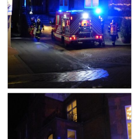
Dienstplan
Katastrophenschutz
GDekonP-Zug
Dienstplan Dekon-Zug
KatS-Zug
Dienstplan KatS-Zug
10 Jahre KatS-Zug
Musikzug
Infos
Termine
Chronik des Musikzug