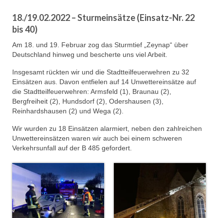
Dienstplan
18./19.02.2022 – Sturmeinsätze (Einsatz-Nr. 22
Einsätze
bis 40)
Am 18. und 19. Februar zog das Sturmtief „Zeynap“ über
Einsatzstichworte
Deutschland hinweg und bescherte uns viel Arbeit.
Jugendfeuerwehr
Insgesamt rückten wir und die Stadtteilfeuerwehren zu 32
Einsätzen aus. Davon entfielen auf 14 Unwettereinsätze auf
Infos
die Stadtteilfeuerwehren: Armsfeld (1), Braunau (2),
Bergfreiheit (2), Hundsdorf (2), Odershausen (3),
Dienstplan
Reinhardshausen (2) und Wega (2).
Gründung Jugendfeuerwehr 1996
Wir wurden zu 18 Einsätzen alarmiert, neben den zahlreichen
Unwettereinsätzen waren wir auch bei einem schweren
25-jähriges Jubiläum Jugendfeuerwehr 2021
Verkehrsunfall auf der B 485 gefordert.
Kreiszeltlager 2023
Kinderfeuerwehr
Infos