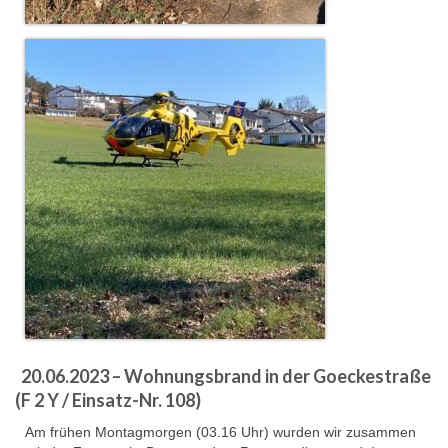
Hubarbeitsbühne B18
24.03.17 Übergabe ELW
20.11.15 Übergabe StLF und HAB
2015 LF 16 „verlässt“ Feuerwehr
Geschichte
historische Fotos
Ehemalige Fahrzeuge
Jahresrückblicke
Jahresrückblick 2016
20.06.2023 – Wohnungsbrand in der Goeckestraße
Jahresrückblick 2017
(F 2 Y / Einsatz-Nr. 108)
Jahresrückblick 2018
Am frühen Montagmorgen (03.16 Uhr) wurden wir zusammen