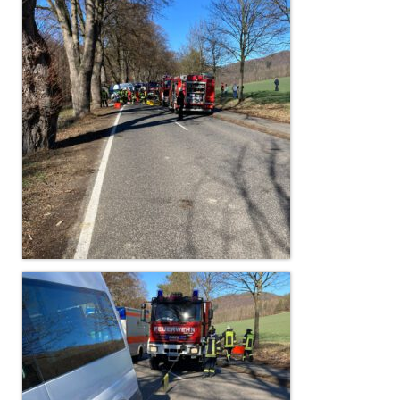
Jahreskonzert 2019
Benefizkonzert 2021
Oktoberfestkonzert 2022
Verein
Tagesfahrt 2017
Fahrzeuge & Technik
Stützpunkt
Einsatzfahrzeuge
Einsatzleitwagen ELW 1
Hilfeleistungslöschgruppenfahrzeug HLF
20