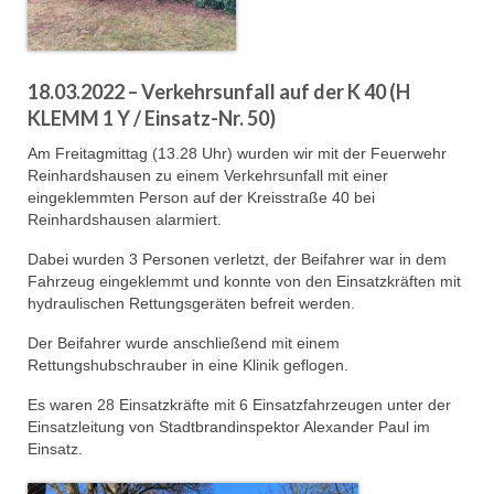
Christkindwiegen
Christkindwiegen 2024
18.03.2022 – Verkehrsunfall auf der K 40 (H
Christkindwiegen 2023
KLEMM 1 Y / Einsatz-Nr. 50)
Am Freitagmittag (13.28 Uhr) wurden wir mit der Feuerwehr
Christkindwiegen 2022
Reinhardshausen zu einem Verkehrsunfall mit einer
eingeklemmten Person auf der Kreisstraße 40 bei
Christkindwiegen 2021
Reinhardshausen alarmiert.
Christkindwiegen 2019
Dabei wurden 3 Personen verletzt, der Beifahrer war in dem
Fahrzeug eingeklemmt und konnte von den Einsatzkräften mit
Christkindwiegen 2018
hydraulischen Rettungsgeräten befreit werden.
Christkindwiegen 2017
Der Beifahrer wurde anschließend mit einem
Rettungshubschrauber in eine Klinik geflogen.
Christkindwiegen 2016
Es waren 28 Einsatzkräfte mit 6 Einsatzfahrzeugen unter der
Jahreskonzert 2017
Einsatzleitung von Stadtbrandinspektor Alexander Paul im
Einsatz.
Oktoberfestkonzert 2018