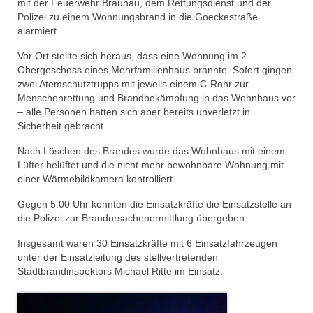
mit der Feuerwehr Braunau, dem Rettungsdienst und der
Jahresrückblick 2019
Polizei zu einem Wohnungsbrand in die Goeckestraße
alarmiert.
Jahresrückblick 2020
Vor Ort stellte sich heraus, dass eine Wohnung im 2.
Jahresrückblick 2021
Obergeschoss eines Mehrfamilienhaus brannte. Sofort gingen
zwei Atemschutztrupps mit jeweils einem C-Rohr zur
Jahresrückblick 2022
Menschenrettung und Brandbekämpfung in das Wohnhaus vor
– alle Personen hatten sich aber bereits unverletzt in
Jahresrückblick 2023
Sicherheit gebracht.
Jahresrückblick 2024
Nach Löschen des Brandes wurde das Wohnhaus mit einem
Lüfter belüftet und die nicht mehr bewohnbare Wohnung mit
Tag der offenen Tür 2015
einer Wärmebildkamera kontrolliert.
Gegen 5.00 Uhr konnten die Einsatzkräfte die Einsatzstelle an
Tag der offenen Tür 2018
die Polizei zur Brandursachenermittlung übergeben.
Tag der offenen Tür 2022
Insgesamt waren 30 Einsatzkräfte mit 6 Einsatzfahrzeugen
unter der Einsatzleitung des stellvertretenden
Stadtbrandinspektors Michael Ritte im Einsatz.