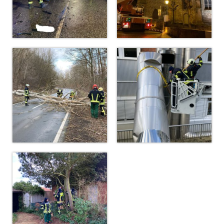
Dienstplan
Katastrophenschutz
GDekonP-Zug
Dienstplan Dekon-Zug
KatS-Zug
Dienstplan KatS-Zug
10 Jahre KatS-Zug
Musikzug
Infos
Termine
Chronik des Musikzug