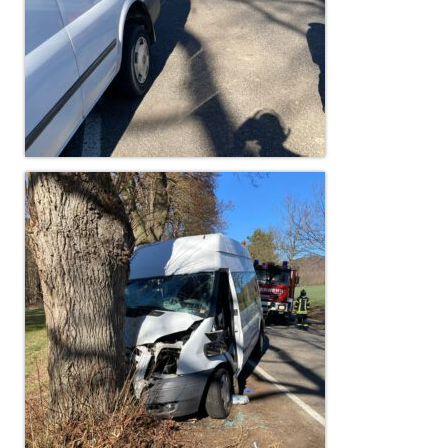
Drehleiter DLK 23/12
Staffellöschfahrzeug StLF 20/25
Tanklöschfahrzeug TLF 4000
Rüstwagen RW 1
Löschgruppenfahrzeug LF 20 KatS
Gerätewagen Logistik GW-L 2
Tanklöschfahrzeug TLF 16/24 Tr
Gerätewagen Gefahrgut GW-G
GDekonP-LKW
Kleinalarmfahrzeug KLAF
Kommandowagen KdoW