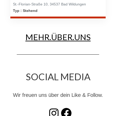
St.-Florian-Straße 10, 34537 Bad Wildungen
Jahreskonzert 2019
Typ : Stehend
Benefizkonzert 2021
Oktoberfestkonzert 2022
MEHR.ÜBER.UNS
Verein
Tagesfahrt 2017
Fahrzeuge & Technik
Stützpunkt
SOCIAL MEDIA
Einsatzfahrzeuge
Einsatzleitwagen ELW 1
Wir freuen uns über dein Like & Follow.
Hilfeleistungslöschgruppenfahrzeug HLF
20
INSTAGRAM
Facebook