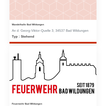
Christkindwiegen
Christkindwiegen 2024
Christkindwiegen 2023
Wandelhalle Bad Wildungen
An d. Georg-Viktor-Quelle 3, 34537 Bad Wildungen
Christkindwiegen 2022
Typ : Stehend
Christkindwiegen 2021
Christkindwiegen 2019
Christkindwiegen 2018
Christkindwiegen 2017
Christkindwiegen 2016
Jahreskonzert 2017
Oktoberfestkonzert 2018
Feuerwehr Bad Wildungen