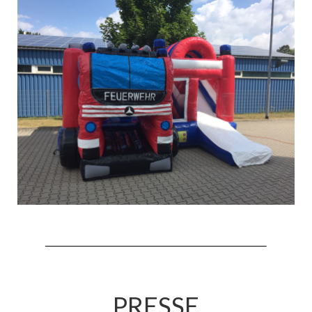
Hubarbeitsbühne B18
24.03.17 Übergabe ELW
20.11.15 Übergabe StLF und HAB
2015 LF 16 „verlässt“ Feuerwehr
Geschichte
historische Fotos
Ehemalige Fahrzeuge
Jahresrückblicke
Jahresrückblick 2016
Jahresrückblick 2017
Jahresrückblick 2018
PRESSE