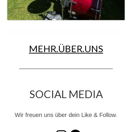
Jahreskonzert 2019
Benefizkonzert 2021
Oktoberfestkonzert 2022
Verein
MEHR.ÜBER.UNS
Tagesfahrt 2017
Fahrzeuge & Technik
Stützpunkt
SOCIAL MEDIA
Einsatzfahrzeuge
Einsatzleitwagen ELW 1
Wir freuen uns über dein Like & Follow.
Hilfeleistungslöschgruppenfahrzeug HLF
20