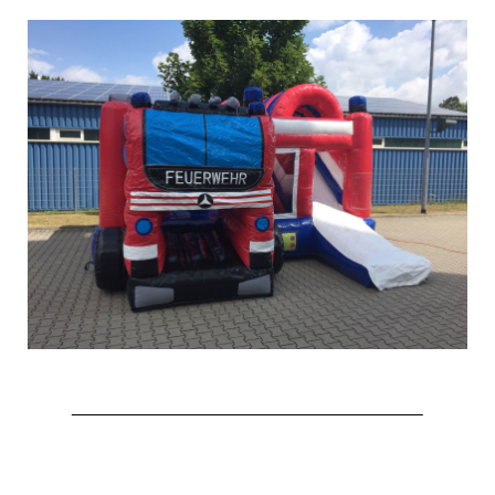
Hubarbeitsbühne B18
24.03.17 Übergabe ELW
20.11.15 Übergabe StLF und HAB
2015 LF 16 „verlässt“ Feuerwehr
Geschichte
historische Fotos
Ehemalige Fahrzeuge
Jahresrückblicke
Jahresrückblick 2016
Jahresrückblick 2017
Jahresrückblick 2018