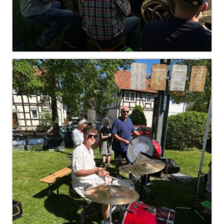
Christkindwiegen
Christkindwiegen 2024
Christkindwiegen 2023
Christkindwiegen 2022
Christkindwiegen 2021
Christkindwiegen 2019
Christkindwiegen 2018
Christkindwiegen 2017
Christkindwiegen 2016
Jahreskonzert 2017
Oktoberfestkonzert 2018