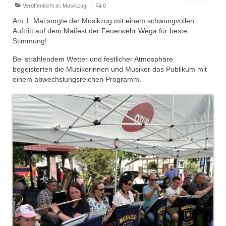
Dienstplan
Veröffentlicht in:
Musikzug
|
0
Am 1. Mai sorgte der Musikzug mit einem schwungvollen
Einsätze
Auftritt auf dem Maifest der Feuerwehr Wega für beste
Stimmung!
Einsatzstichworte
Bei strahlendem Wetter und festlicher Atmosphäre
Jugendfeuerwehr
begeisterten die Musikerinnen und Musiker das Publikum mit
einem abwechslungsreichen Programm.
Infos
Dienstplan
Gründung Jugendfeuerwehr 1996
25-jähriges Jubiläum Jugendfeuerwehr 2021
Kreiszeltlager 2023
Kinderfeuerwehr
Infos