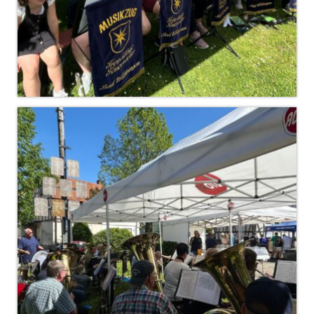
Dienstplan
Katastrophenschutz
GDekonP-Zug
Dienstplan Dekon-Zug
KatS-Zug
Dienstplan KatS-Zug
10 Jahre KatS-Zug
Musikzug
Infos
Termine
Chronik des Musikzug