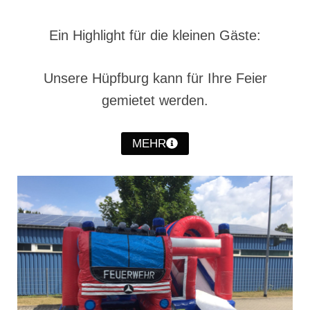
Jahreskonzert 2019
Ein Highlight für die kleinen Gäste:
Benefizkonzert 2021
Oktoberfestkonzert 2022
Unsere Hüpfburg kann für Ihre Feier
gemietet werden.
Verein
Tagesfahrt 2017
MEHR
Fahrzeuge & Technik
Stützpunkt
Einsatzfahrzeuge
Einsatzleitwagen ELW 1
Hilfeleistungslöschgruppenfahrzeug HLF
20