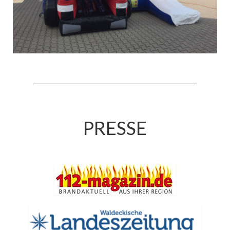
Drehleiter DLK 23/12
Staffellöschfahrzeug StLF 20/25
Tanklöschfahrzeug TLF 4000
Rüstwagen RW 1
Löschgruppenfahrzeug LF 20 KatS
Gerätewagen Logistik GW-L 2
PRESSE
Tanklöschfahrzeug TLF 16/24 Tr
Gerätewagen Gefahrgut GW-G
GDekonP-LKW
Kleinalarmfahrzeug KLAF
Kommandowagen KdoW