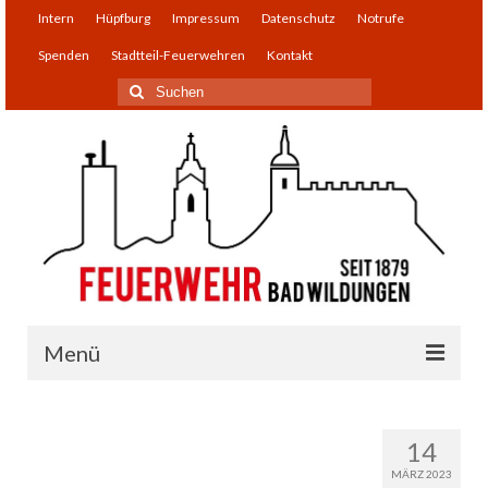
Intern
Hüpfburg
Impressum
Datenschutz
Notrufe
Spenden
Stadtteil-Feuerwehren
Kontakt
Suchen
nach:
Menü
Einsatzabteilung
14
Infos
MÄRZ 2023