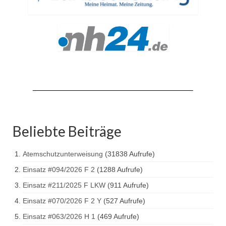
Hubarbeitsbühne B18
24.03.17 Übergabe ELW
20.11.15 Übergabe StLF und HAB
2015 LF 16 „verlässt“ Feuerwehr
Geschichte
historische Fotos
Ehemalige Fahrzeuge
Beliebte Beiträge
Jahresrückblicke
Atemschutzunterweisung
(31838 Aufrufe)
Jahresrückblick 2016
Einsatz #094/2026 F 2
(1288 Aufrufe)
Einsatz #211/2025 F LKW
(911 Aufrufe)
Jahresrückblick 2017
Einsatz #070/2026 F 2 Y
(527 Aufrufe)
Jahresrückblick 2018
Einsatz #063/2026 H 1
(469 Aufrufe)