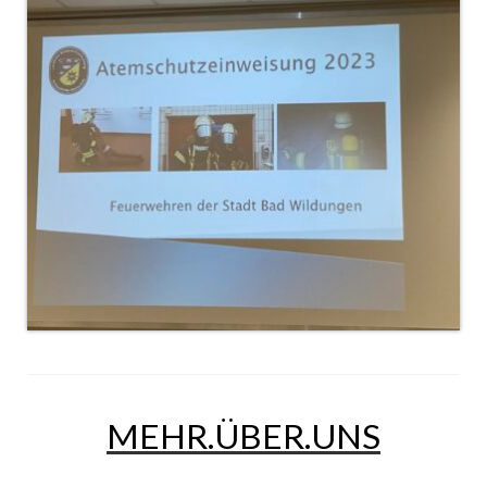
Dienstplan
Katastrophenschutz
GDekonP-Zug
Dienstplan Dekon-Zug
KatS-Zug
Dienstplan KatS-Zug
10 Jahre KatS-Zug
Musikzug
Infos
Termine
MEHR.ÜBER.UNS
Chronik des Musikzug