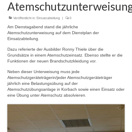
Atemschutzunterweisun
Dienstplan
Einsätze
Veröffentlicht in:
Einsatzabteilung
|
0
Am Dienstagabend stand die jährliche
Einsatzstichworte
Atemschutzunterweisung auf dem Dienstplan der
Einsatzabteilung.
Jugendfeuerwehr
Dazu referierte der Ausbilder Ronny Thiele über die
Infos
Grundsätze in einem Atemschutzeinsatz. Ebenso stellte er die
Funktionen der neuen Brandschutzkleidung vor.
Dienstplan
Neben dieser Unterweisung muss jede
Gründung Jugendfeuerwehr 1996
Atemschutzgeräteträgerin/jeder Atemschutzgeräteträger
jährlich eine Belastungsübung auf der
25-jähriges Jubiläum Jugendfeuerwehr 2021
Atemschutzübungsanlage in Korbach sowie einen Einsatz oder
eine Übung unter Atemschutz absolvieren.
Kreiszeltlager 2023
Kinderfeuerwehr
Infos