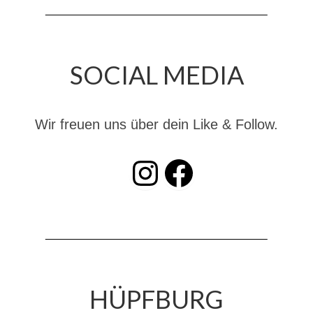
Christkindwiegen
Christkindwiegen 2024
SOCIAL MEDIA
Christkindwiegen 2023
Christkindwiegen 2022
Wir freuen uns über dein Like & Follow.
Christkindwiegen 2021
Christkindwiegen 2019
INSTAGRAM
Facebook
Christkindwiegen 2018
Christkindwiegen 2017
Christkindwiegen 2016
Jahreskonzert 2017
HÜPFBURG
Oktoberfestkonzert 2018