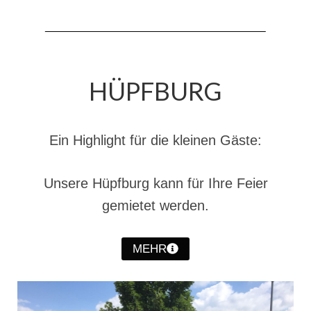
Jahreskonzert 2019
Benefizkonzert 2021
Oktoberfestkonzert 2022
HÜPFBURG
Verein
Tagesfahrt 2017
Ein Highlight für die kleinen Gäste:
Fahrzeuge & Technik
Unsere Hüpfburg kann für Ihre Feier
Stützpunkt
gemietet werden.
Einsatzfahrzeuge
Einsatzleitwagen ELW 1
MEHR
Hilfeleistungslöschgruppenfahrzeug HLF
20