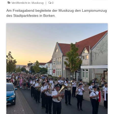
Dienstplan
Veröffentlicht in:
Musikzug
|
0
Am Freitagabend begleitete der Musikzug den Lampionumzug
Einsätze
des Stadtparkfestes in Borken.
Einsatzstichworte
Jugendfeuerwehr
Infos
Dienstplan
Gründung Jugendfeuerwehr 1996
25-jähriges Jubiläum Jugendfeuerwehr 2021
Kreiszeltlager 2023
Kinderfeuerwehr
Infos