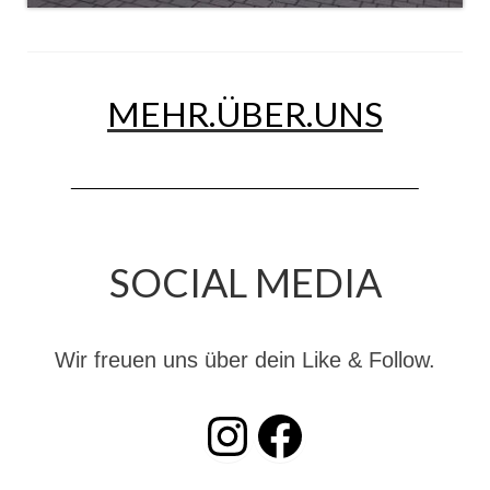
Christkindwiegen
Christkindwiegen 2024
MEHR.ÜBER.UNS
Christkindwiegen 2023
Christkindwiegen 2022
Christkindwiegen 2021
Christkindwiegen 2019
SOCIAL MEDIA
Christkindwiegen 2018
Christkindwiegen 2017
Wir freuen uns über dein Like & Follow.
Christkindwiegen 2016
INSTAGRAM
Facebook
Jahreskonzert 2017
Oktoberfestkonzert 2018