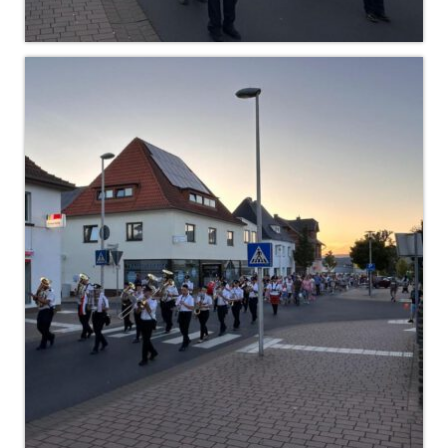
Dienstplan
Katastrophenschutz
GDekonP-Zug
Dienstplan Dekon-Zug
KatS-Zug
Dienstplan KatS-Zug
10 Jahre KatS-Zug
Musikzug
Infos
Termine
Chronik des Musikzug