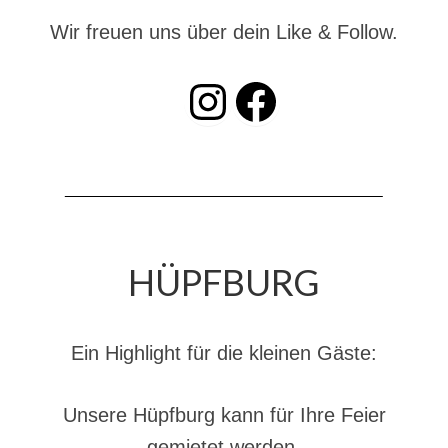
Christkindwiegen
Wir freuen uns über dein Like & Follow.
Christkindwiegen 2024
INSTAGRAM
Facebook
Christkindwiegen 2023
Christkindwiegen 2022
Christkindwiegen 2021
Christkindwiegen 2019
Christkindwiegen 2018
HÜPFBURG
Christkindwiegen 2017
Christkindwiegen 2016
Ein Highlight für die kleinen Gäste:
Jahreskonzert 2017
Unsere Hüpfburg kann für Ihre Feier
Oktoberfestkonzert 2018
gemietet werden.