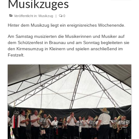
Musikzuges
Dienstplan
Einsätze
Veröffentlicht in:
Musikzug
|
0
Hinter dem Musikzug liegt ein ereignisreiches Wochenende.
Einsatzstichworte
Am Samstag musizierten die Musikerinnen und Musiker auf
Jugendfeuerwehr
dem Schützenfest in Braunau und am Sonntag begleiteten sie
den Kirmesumzug in Kleinern und spielen anschließend im
Infos
Festzelt.
Dienstplan
Gründung Jugendfeuerwehr 1996
25-jähriges Jubiläum Jugendfeuerwehr 2021
Kreiszeltlager 2023
Kinderfeuerwehr
Infos