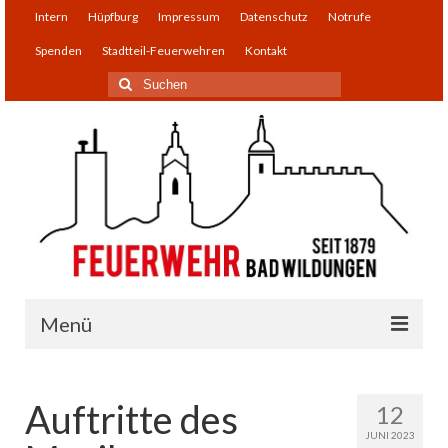
Intern
Hüpfburg
Impressum
Datenschutz
Notrufe
Spenden
Stadtteil-Feuerwehren
Kontakt
Suchen
nach:
Menü
Einsatzabteilung
Auftritte des
12
Infos
JUNI 2023