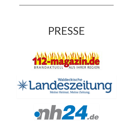
Drehleiter DLK 23/12
Staffellöschfahrzeug StLF 20/25
Tanklöschfahrzeug TLF 4000
PRESSE
Rüstwagen RW 1
Löschgruppenfahrzeug LF 20 KatS
Gerätewagen Logistik GW-L 2
Tanklöschfahrzeug TLF 16/24 Tr
Gerätewagen Gefahrgut GW-G
GDekonP-LKW
Kleinalarmfahrzeug KLAF
Kommandowagen KdoW