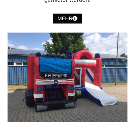
Jahreskonzert 2019
MEHR
Benefizkonzert 2021
Oktoberfestkonzert 2022
Verein
Tagesfahrt 2017
Fahrzeuge & Technik
Stützpunkt
Einsatzfahrzeuge
Einsatzleitwagen ELW 1
Hilfeleistungslöschgruppenfahrzeug HLF
20