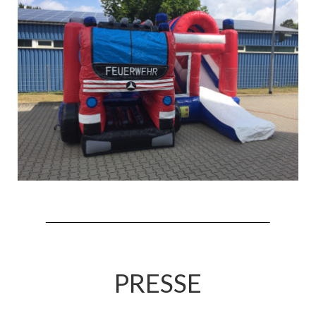
Hubarbeitsbühne B18
24.03.17 Übergabe ELW
20.11.15 Übergabe StLF und HAB
2015 LF 16 „verlässt“ Feuerwehr
Geschichte
historische Fotos
Ehemalige Fahrzeuge
Jahresrückblicke
Jahresrückblick 2016
Jahresrückblick 2017
PRESSE
Jahresrückblick 2018