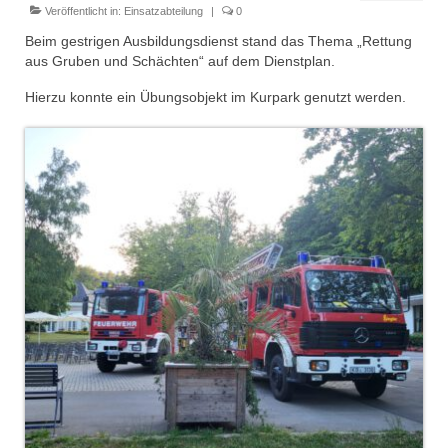
Dienstplan
Veröffentlicht in:
Einsatzabteilung
|
0
Beim gestrigen Ausbildungsdienst stand das Thema „Rettung
Einsätze
aus Gruben und Schächten“ auf dem Dienstplan.
Einsatzstichworte
Hierzu konnte ein Übungsobjekt im Kurpark genutzt werden.
Jugendfeuerwehr
Infos
Dienstplan
Gründung Jugendfeuerwehr 1996
25-jähriges Jubiläum Jugendfeuerwehr 2021
Kreiszeltlager 2023
Kinderfeuerwehr
Infos