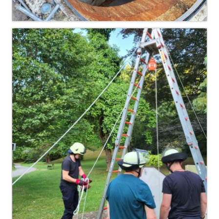
Christkindwiegen
Christkindwiegen 2024
Christkindwiegen 2023
Christkindwiegen 2022
Christkindwiegen 2021
Christkindwiegen 2019
Christkindwiegen 2018
Christkindwiegen 2017
Christkindwiegen 2016
Jahreskonzert 2017
Oktoberfestkonzert 2018