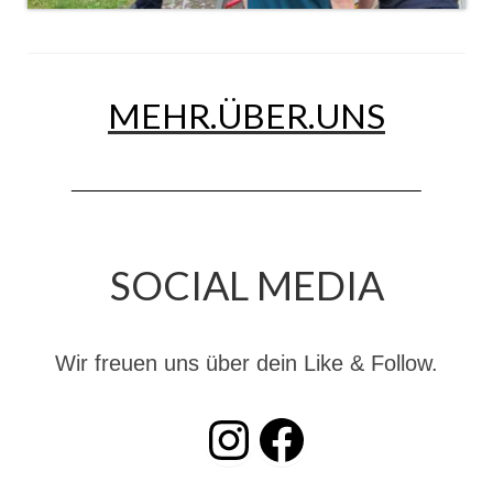
Jahreskonzert 2019
Benefizkonzert 2021
MEHR.ÜBER.UNS
Oktoberfestkonzert 2022
Verein
Tagesfahrt 2017
Fahrzeuge & Technik
SOCIAL MEDIA
Stützpunkt
Einsatzfahrzeuge
Wir freuen uns über dein Like & Follow.
Einsatzleitwagen ELW 1
INSTAGRAM
Facebook
Hilfeleistungslöschgruppenfahrzeug HLF
20