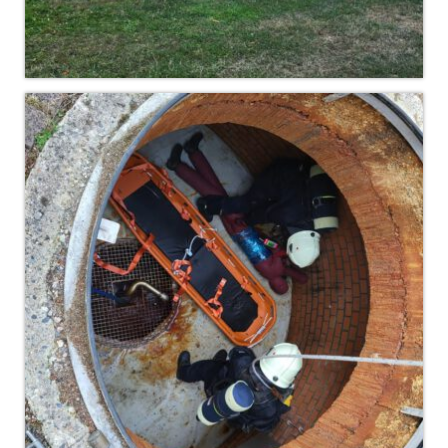
Dienstplan
Katastrophenschutz
GDekonP-Zug
Dienstplan Dekon-Zug
KatS-Zug
Dienstplan KatS-Zug
10 Jahre KatS-Zug
Musikzug
Infos
Termine
Chronik des Musikzug