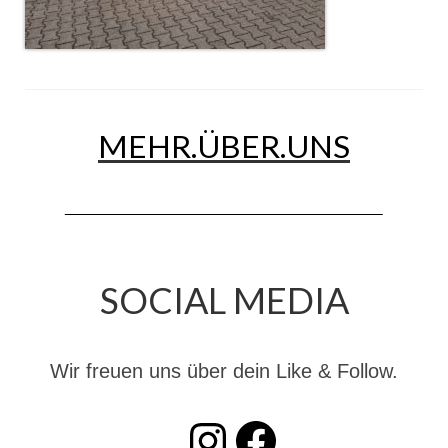
Jahreskonzert 2019
Benefizkonzert 2021
Oktoberfestkonzert 2022
MEHR.ÜBER.UNS
Verein
Tagesfahrt 2017
Fahrzeuge & Technik
Stützpunkt
SOCIAL MEDIA
Einsatzfahrzeuge
Einsatzleitwagen ELW 1
Wir freuen uns über dein Like & Follow.
Hilfeleistungslöschgruppenfahrzeug HLF
20
INSTAGRAM
Facebook