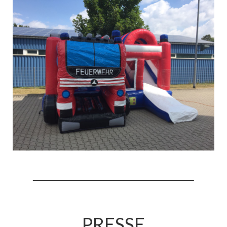
Hubarbeitsbühne B18
24.03.17 Übergabe ELW
20.11.15 Übergabe StLF und HAB
2015 LF 16 „verlässt“ Feuerwehr
Geschichte
historische Fotos
Ehemalige Fahrzeuge
Jahresrückblicke
Jahresrückblick 2016
Jahresrückblick 2017
Jahresrückblick 2018
PRESSE