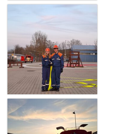
Dienstplan
Katastrophenschutz
GDekonP-Zug
Dienstplan Dekon-Zug
KatS-Zug
Dienstplan KatS-Zug
10 Jahre KatS-Zug
Musikzug
Infos
Termine
Chronik des Musikzug