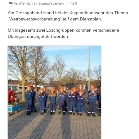
Dienstplan
Veröffentlicht in:
Jugendfeuerwehr
|
0
Am Freitagabend stand bei der Jugendfeuerwehr das Thema
Einsätze
„Wettbewerbsvorbereitung“ auf dem Dienstplan.
Einsatzstichworte
Mit insgesamt zwei Löschgruppen konnten verschiedene
Übungen durchgeführt werden.
Jugendfeuerwehr
Infos
Dienstplan
Gründung Jugendfeuerwehr 1996
25-jähriges Jubiläum Jugendfeuerwehr 2021
Kreiszeltlager 2023
Kinderfeuerwehr
Infos