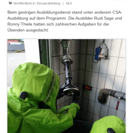
Dienstplan
Veröffentlicht in:
Einsatzabteilung
|
0
Beim gestrigen Ausbildungsdienst stand unter anderem CSA-
Einsätze
Ausbildung auf dem Programm. Die Ausbilder Rudi Sage und
Ronny Thiele hatten sich zahlreichen Aufgaben für die
Einsatzstichworte
Übenden ausgedacht.
Jugendfeuerwehr
Infos
Dienstplan
Gründung Jugendfeuerwehr 1996
25-jähriges Jubiläum Jugendfeuerwehr 2021
Kreiszeltlager 2023
Kinderfeuerwehr
Infos