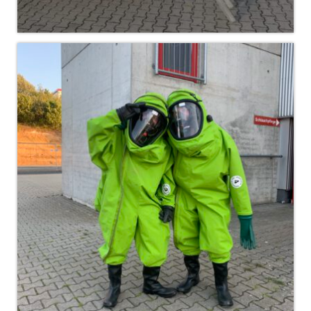
Christkindwiegen
Christkindwiegen 2024
Christkindwiegen 2023
Christkindwiegen 2022
Christkindwiegen 2021
Christkindwiegen 2019
Christkindwiegen 2018
Christkindwiegen 2017
Christkindwiegen 2016
Jahreskonzert 2017
Oktoberfestkonzert 2018