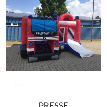
Hubarbeitsbühne B18
24.03.17 Übergabe ELW
20.11.15 Übergabe StLF und HAB
2015 LF 16 „verlässt“ Feuerwehr
Geschichte
historische Fotos
Ehemalige Fahrzeuge
Jahresrückblicke
Jahresrückblick 2016
Jahresrückblick 2017
Jahresrückblick 2018
PRESSE