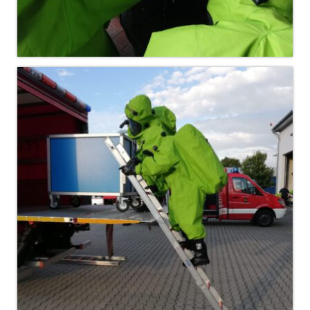
Dienstplan
Katastrophenschutz
GDekonP-Zug
Dienstplan Dekon-Zug
KatS-Zug
Dienstplan KatS-Zug
10 Jahre KatS-Zug
Musikzug
Infos
Termine
Chronik des Musikzug