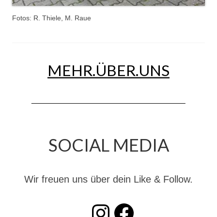
Jahreskonzert 2019
Fotos: R. Thiele, M. Raue
Benefizkonzert 2021
Oktoberfestkonzert 2022
MEHR.ÜBER.UNS
Verein
Tagesfahrt 2017
Fahrzeuge & Technik
Stützpunkt
SOCIAL MEDIA
Einsatzfahrzeuge
Einsatzleitwagen ELW 1
Wir freuen uns über dein Like & Follow.
Hilfeleistungslöschgruppenfahrzeug HLF
20
INSTAGRAM
Facebook