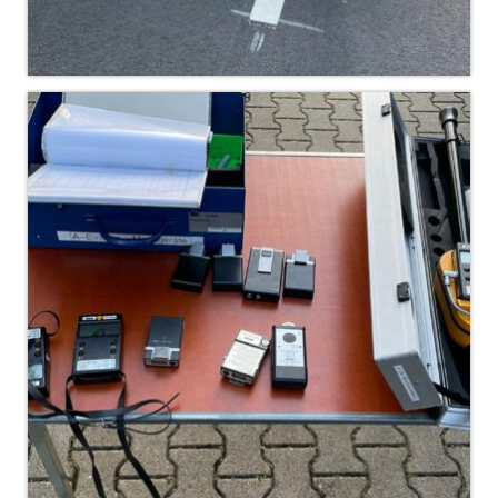
Jahreskonzert 2019
Benefizkonzert 2021
Oktoberfestkonzert 2022
Verein
Tagesfahrt 2017
Fahrzeuge & Technik
Stützpunkt
Einsatzfahrzeuge
Einsatzleitwagen ELW 1
Hilfeleistungslöschgruppenfahrzeug HLF
20