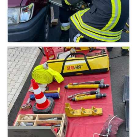
Dienstplan
Katastrophenschutz
GDekonP-Zug
Dienstplan Dekon-Zug
KatS-Zug
Dienstplan KatS-Zug
10 Jahre KatS-Zug
Musikzug
Infos
Termine
Chronik des Musikzug