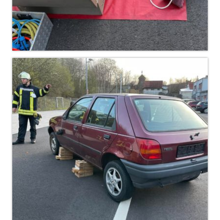
Christkindwiegen
Christkindwiegen 2024
Christkindwiegen 2023
Christkindwiegen 2022
Christkindwiegen 2021
Christkindwiegen 2019
Christkindwiegen 2018
Christkindwiegen 2017
Christkindwiegen 2016
Jahreskonzert 2017
Oktoberfestkonzert 2018