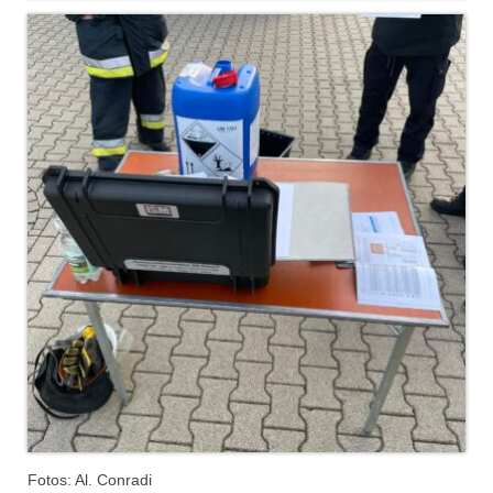
Hubarbeitsbühne B18
24.03.17 Übergabe ELW
20.11.15 Übergabe StLF und HAB
2015 LF 16 „verlässt“ Feuerwehr
Geschichte
historische Fotos
Ehemalige Fahrzeuge
Jahresrückblicke
Jahresrückblick 2016
Jahresrückblick 2017
Jahresrückblick 2018
Fotos: Al. Conradi