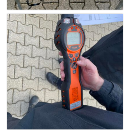
Drehleiter DLK 23/12
Staffellöschfahrzeug StLF 20/25
Tanklöschfahrzeug TLF 4000
Rüstwagen RW 1
Löschgruppenfahrzeug LF 20 KatS
Gerätewagen Logistik GW-L 2
Tanklöschfahrzeug TLF 16/24 Tr
Gerätewagen Gefahrgut GW-G
GDekonP-LKW
Kleinalarmfahrzeug KLAF
Kommandowagen KdoW