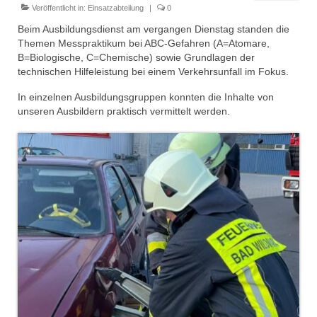
Dienstplan
Veröffentlicht in:
Einsatzabteilung
|
0
Beim Ausbildungsdienst am vergangen Dienstag standen die
Einsätze
Themen Messpraktikum bei ABC-Gefahren (A=Atomare,
B=Biologische, C=Chemische) sowie Grundlagen der
Einsatzstichworte
technischen Hilfeleistung bei einem Verkehrsunfall im Fokus.
Jugendfeuerwehr
In einzelnen Ausbildungsgruppen konnten die Inhalte von
unseren Ausbildern praktisch vermittelt werden.
Infos
Dienstplan
Gründung Jugendfeuerwehr 1996
25-jähriges Jubiläum Jugendfeuerwehr 2021
Kreiszeltlager 2023
Kinderfeuerwehr
Infos