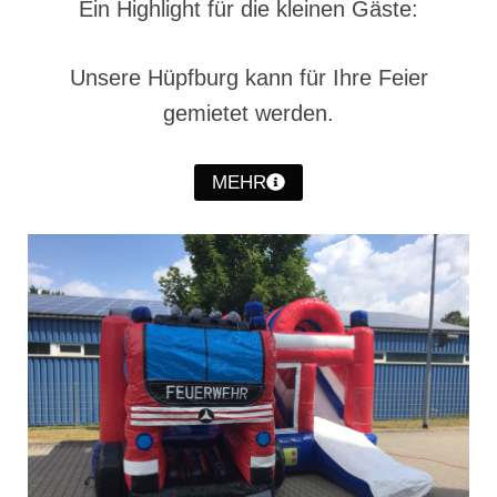
Ein Highlight für die kleinen Gäste:
Hubarbeitsbühne B18
24.03.17 Übergabe ELW
Unsere Hüpfburg kann für Ihre Feier
20.11.15 Übergabe StLF und HAB
gemietet werden.
2015 LF 16 „verlässt“ Feuerwehr
MEHR
Geschichte
historische Fotos
Ehemalige Fahrzeuge
Jahresrückblicke
Jahresrückblick 2016
Jahresrückblick 2017
Jahresrückblick 2018