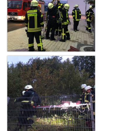
Dienstplan
Katastrophenschutz
GDekonP-Zug
Dienstplan Dekon-Zug
KatS-Zug
Dienstplan KatS-Zug
10 Jahre KatS-Zug
Musikzug
Infos
Termine
Chronik des Musikzug