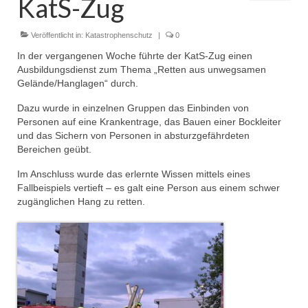
KatS-Zug
Dienstplan
Einsätze
Veröffentlicht in:
Katastrophenschutz
|
0
In der vergangenen Woche führte der KatS-Zug einen
Einsatzstichworte
Ausbildungsdienst zum Thema „Retten aus unwegsamen
Gelände/Hanglagen“ durch.
Jugendfeuerwehr
Dazu wurde in einzelnen Gruppen das Einbinden von
Infos
Personen auf eine Krankentrage, das Bauen einer Bockleiter
und das Sichern von Personen in absturzgefährdeten
Dienstplan
Bereichen geübt.
Im Anschluss wurde das erlernte Wissen mittels eines
Gründung Jugendfeuerwehr 1996
Fallbeispiels vertieft – es galt eine Person aus einem schwer
zugänglichen Hang zu retten.
25-jähriges Jubiläum Jugendfeuerwehr 2021
Kreiszeltlager 2023
Kinderfeuerwehr
Infos