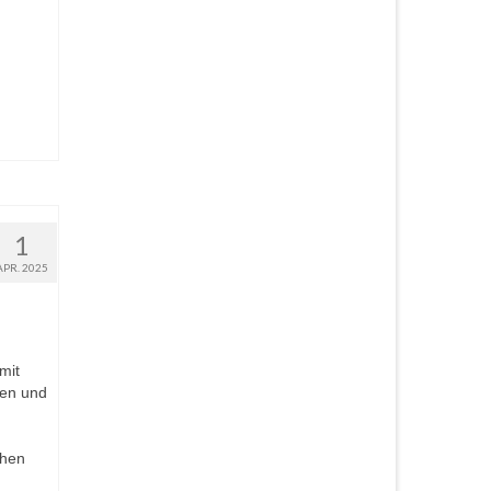
1
APR. 2025
mit
den und
chen