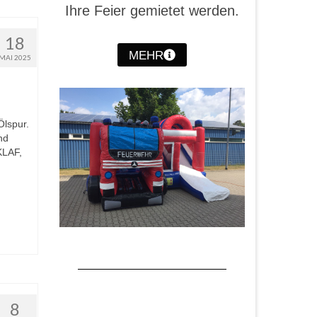
Ihre Feier gemietet werden.
18
MEHR
MAI 2025
Ölspur.
nd
KLAF,
8