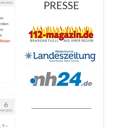
PRESSE
MAI 2025
um
urden
en
in
Weiter
6
MAI 2025
1 Y –