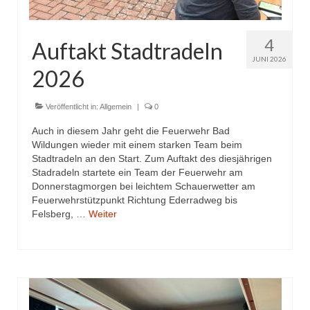
Drehleiter DLK 23/12
Staffellöschfahrzeug StLF 20/25
4
Auftakt Stadtradeln
Tanklöschfahrzeug TLF 4000
JUNI 2026
2026
Rüstwagen RW 1
Veröffentlicht in:
Allgemein
|
0
Löschgruppenfahrzeug LF 20 KatS
Auch in diesem Jahr geht die Feuerwehr Bad
Gerätewagen Logistik GW-L 2
Wildungen wieder mit einem starken Team beim
Stadtradeln an den Start. Zum Auftakt des diesjährigen
Tanklöschfahrzeug TLF 16/24 Tr
Stadradeln startete ein Team der Feuerwehr am
Donnerstagmorgen bei leichtem Schauerwetter am
Feuerwehrstützpunkt Richtung Ederradweg bis
Gerätewagen Gefahrgut GW-G
Felsberg, …
Weiter
GDekonP-LKW
Kleinalarmfahrzeug KLAF
Kommandowagen KdoW