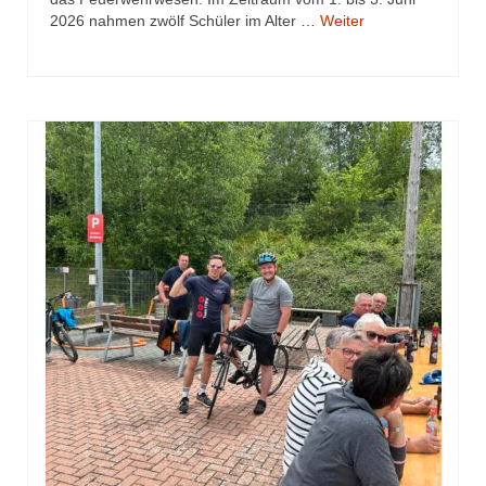
2026 nahmen zwölf Schüler im Alter …
Weiter
Jahreskonzert 2019
Benefizkonzert 2021
Oktoberfestkonzert 2022
Verein
Tagesfahrt 2017
Fahrzeuge & Technik
Stützpunkt
Einsatzfahrzeuge
Einsatzleitwagen ELW 1
Hilfeleistungslöschgruppenfahrzeug HLF
20