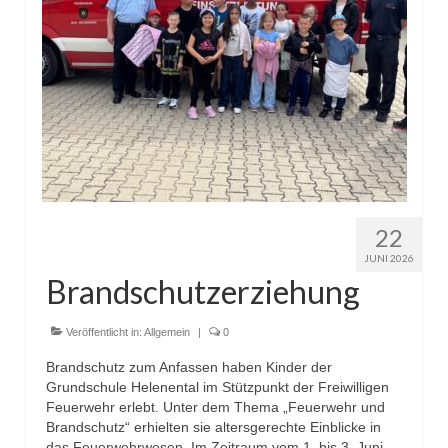
Christkindwiegen
Christkindwiegen 2024
Christkindwiegen 2023
Christkindwiegen 2022
Christkindwiegen 2021
Christkindwiegen 2019
22
JUNI 2026
Christkindwiegen 2018
Brandschutzerziehung
Christkindwiegen 2017
Veröffentlicht in:
Allgemein
|
0
Christkindwiegen 2016
Brandschutz zum Anfassen haben Kinder der
Jahreskonzert 2017
Grundschule Helenental im Stützpunkt der Freiwilligen
Feuerwehr erlebt. Unter dem Thema „Feuerwehr und
Brandschutz“ erhielten sie altersgerechte Einblicke in
Oktoberfestkonzert 2018
das Feuerwehrwesen. Im Zeitraum vom 1. bis 3. Juni