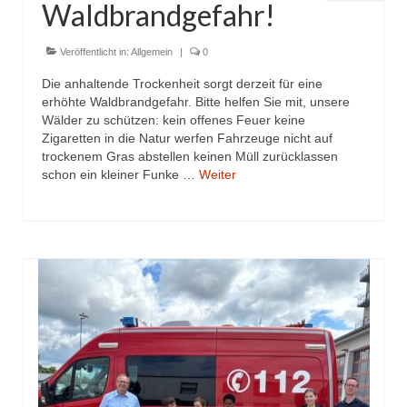
Waldbrandgefahr!
Dienstplan
Katastrophenschutz
Veröffentlicht in:
Allgemein
|
0
Die anhaltende Trockenheit sorgt derzeit für eine
GDekonP-Zug
erhöhte Waldbrandgefahr. Bitte helfen Sie mit, unsere
Wälder zu schützen: kein offenes Feuer keine
Dienstplan Dekon-Zug
Zigaretten in die Natur werfen Fahrzeuge nicht auf
trockenem Gras abstellen keinen Müll zurücklassen
KatS-Zug
schon ein kleiner Funke …
Weiter
Dienstplan KatS-Zug
10 Jahre KatS-Zug
Musikzug
Infos
Termine
Chronik des Musikzug