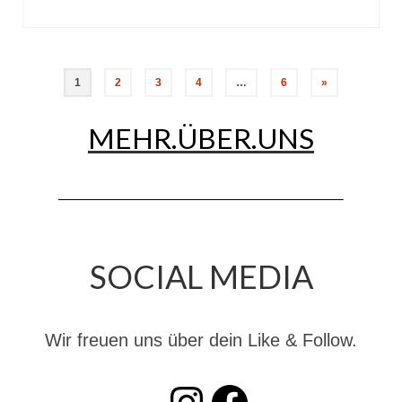
Seitennummerierung
1
2
3
4
…
6
»
der
MEHR.ÜBER.UNS
Beiträge
SOCIAL MEDIA
Wir freuen uns über dein Like & Follow.
INSTAGRAM
Facebook