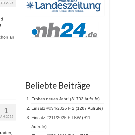
FEB. 2025
nd
t
,
schön an
Beliebte Beiträge
Frohes neues Jahr!
(31703 Aufrufe)
1
Einsatz #094/2026 F 2
(1287 Aufrufe)
JAN. 2025
Einsatz #211/2025 F LKW
(911
Aufrufe)
raden,