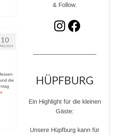
& Follow.
INSTAGRAM
Facebook
10
ÄRZ 2025
 Hessen
HÜPFBURG
 und die
rntag
er
Ein Highlight für die kleinen
Gäste:
Unsere Hüpfburg kann für