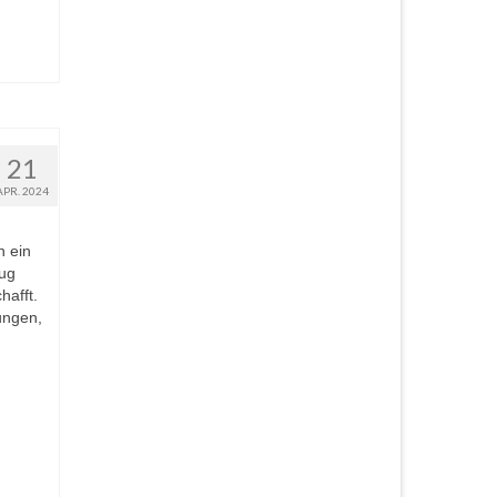
21
APR. 2024
n ein
eug
hafft.
ungen,