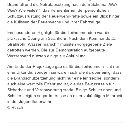
Brandfall und die Notrufabsetzung nach dem Schema „Wo?
Christkindwiegen
Was? Wie viele? “, das Kennenlernen der persönlichen
Schutzausrüstung der Feuerwehrkräfte sowie ein Blick hinter
Christkindwiegen 2024
die Kulissen der Feuerwache und ihrer Fahrzeuge.
Christkindwiegen 2023
Ein besonderes Highlight für die Teilnehmenden war die
praktische Übung am Strahlrohr: Nach dem Kommando „1.
Christkindwiegen 2022
Strahlrohr, Wasser marsch!” mussten vorgegebene Ziele
getroffen werden. Die zur Demonstration aufgebaute
Christkindwiegen 2021
Wasserwand nutzten einige zur Abkühlung.
Christkindwiegen 2019
Am Ende der Projekttage gab es für die Teilnehmer nicht nur
eine Urkunde, sondern sie waren sich alle darüber einig, dass
Christkindwiegen 2018
die Brandschutzerziehung nicht nur eine lehrreiche, sondern
auch eine wertvolle Erfahrung ist, die das Bewusstsein für
Christkindwiegen 2017
Sicherheit und Verantwortung stärkt. Einige Schülerinnen und
Schüler zeigten sogar Interesse an einer zukünftigen Mitarbeit
Christkindwiegen 2016
in der Jugendfeuerwehr.
© Rüsch
Jahreskonzert 2017
Oktoberfestkonzert 2018