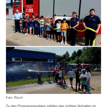
Dienstplan
Katastrophenschutz
GDekonP-Zug
Dienstplan Dekon-Zug
KatS-Zug
Dienstplan KatS-Zug
10 Jahre KatS-Zug
Musikzug
Infos
Termine
Foto: Rüsch
Chronik des Musikzug
Zu den Programmpunkten zählten das richtige Verhalten im