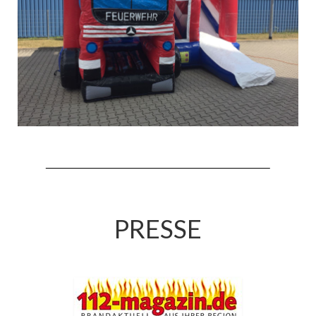
Hubarbeitsbühne B18
24.03.17 Übergabe ELW
20.11.15 Übergabe StLF und HAB
2015 LF 16 „verlässt“ Feuerwehr
Geschichte
historische Fotos
Ehemalige Fahrzeuge
Jahresrückblicke
PRESSE
Jahresrückblick 2016
Jahresrückblick 2017
Jahresrückblick 2018