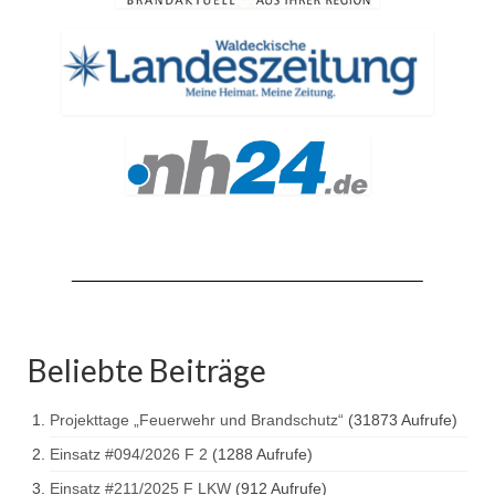
Jahresrückblick 2019
Jahresrückblick 2020
Jahresrückblick 2021
Jahresrückblick 2022
Jahresrückblick 2023
Jahresrückblick 2024
Tag der offenen Tür 2015
Tag der offenen Tür 2018
Beliebte Beiträge
Tag der offenen Tür 2022
Projekttage „Feuerwehr und Brandschutz“
(31873 Aufrufe)
Einsatz #094/2026 F 2
(1288 Aufrufe)
Einsatz #211/2025 F LKW
(912 Aufrufe)