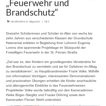
„Feuerwehr und
Dienstplan
Brandschutz“
Einsätze
Veröffentlicht in:
Einsatzstichworte
Allgemein
|
0
Jugendfeuerwehr
Dreizehn Schülerinnen und Schüler im Alter von sechs bis
zehn Jahren aus verschiedenen Klassen der Grundschule
Infos
Helenental erlebten in Begleitung ihrer Lehrerin Eugenia
Lorenz drei spannende Projekttage im Stützpunkt der
Dienstplan
Freiwilligen Feuerwehr in der St.-Florian-Straße.
.
Gründung Jugendfeuerwehr 1996
„Ziel war es, den Kindern ein grundlegendes Verständnis für
den Brandschutz zu vermitteln und sie für Gefahren im Alltag
25-jähriges Jubiläum Jugendfeuerwehr 2021
zu sensibilisieren”, so Hauptbrandmeister Frank Volke. Mithilfe
von informativen Vorträgen, interessanten Demonstrationen
Kreiszeltlager 2023
und praxisnahen Übungen erhielten die Kinder anschauliche
und altersgerechte Einblicke in das Feuerwehrwesen.
Kinderfeuerwehr
Projektleiter Volke wurde tatkräftig von den Kameradinnen
Heike Böger-Stieglitz und Frauke Döhring sowie dem
Kameraden Florian Stiehl unterstützt.
Infos