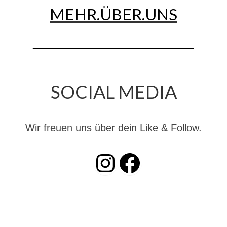
MEHR.ÜBER.UNS
Jahreskonzert 2019
Benefizkonzert 2021
Oktoberfestkonzert 2022
Verein
SOCIAL MEDIA
Tagesfahrt 2017
Fahrzeuge & Technik
Wir freuen uns über dein Like & Follow.
Stützpunkt
INSTAGRAM
Facebook
Einsatzfahrzeuge
Einsatzleitwagen ELW 1
Hilfeleistungslöschgruppenfahrzeug HLF
20