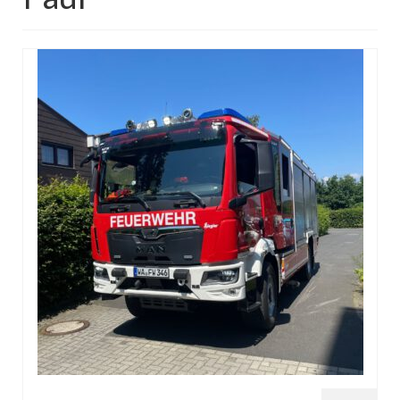
Dienstplan
Einsätze
Einsatzstichworte
Jugendfeuerwehr
Infos
Dienstplan
Gründung Jugendfeuerwehr 1996
25-jähriges Jubiläum Jugendfeuerwehr 2021
Kreiszeltlager 2023
Kinderfeuerwehr
Infos