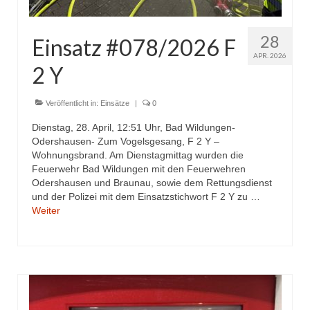
Drehleiter DLK 23/12
Staffellöschfahrzeug StLF 20/25
28
Einsatz #078/2026 F
APR. 2026
Tanklöschfahrzeug TLF 4000
2 Y
Rüstwagen RW 1
Veröffentlicht in:
Einsätze
|
0
Löschgruppenfahrzeug LF 20 KatS
Dienstag, 28. April, 12:51 Uhr, Bad Wildungen-
Odershausen- Zum Vogelsgesang, F 2 Y –
Gerätewagen Logistik GW-L 2
Wohnungsbrand. Am Dienstagmittag wurden die
Feuerwehr Bad Wildungen mit den Feuerwehren
Tanklöschfahrzeug TLF 16/24 Tr
Odershausen und Braunau, sowie dem Rettungsdienst
und der Polizei mit dem Einsatzstichwort F 2 Y zu …
Gerätewagen Gefahrgut GW-G
Weiter
GDekonP-LKW
Kleinalarmfahrzeug KLAF
Kommandowagen KdoW