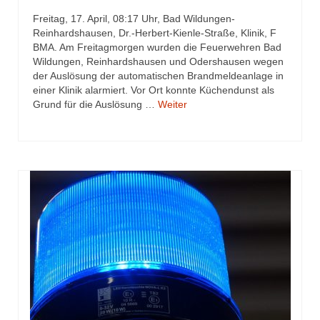
Jahresrückblick 2019
Freitag, 17. April, 08:17 Uhr, Bad Wildungen-
Reinhardshausen, Dr.-Herbert-Kienle-Straße, Klinik, F
Jahresrückblick 2020
BMA. Am Freitagmorgen wurden die Feuerwehren Bad
Wildungen, Reinhardshausen und Odershausen wegen
Jahresrückblick 2021
der Auslösung der automatischen Brandmeldeanlage in
einer Klinik alarmiert. Vor Ort konnte Küchendunst als
Jahresrückblick 2022
Grund für die Auslösung …
Weiter
Jahresrückblick 2023
Jahresrückblick 2024
Tag der offenen Tür 2015
Tag der offenen Tür 2018
Tag der offenen Tür 2022