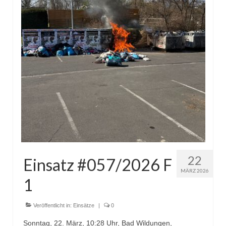
22
Einsatz #057/2026 F
MÄRZ 2026
1
Veröffentlicht in:
Einsätze
|
0
Sonntag, 22. März, 10:28 Uhr, Bad Wildungen,