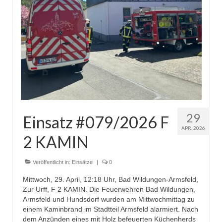
Christkindwiegen
Christkindwiegen 2024
Christkindwiegen 2023
Christkindwiegen 2022
Christkindwiegen 2021
Christkindwiegen 2019
29
Einsatz #079/2026 F
APR. 2026
Christkindwiegen 2018
2 KAMIN
Christkindwiegen 2017
Veröffentlicht in:
Einsätze
|
0
Christkindwiegen 2016
Mittwoch, 29. April, 12:18 Uhr, Bad Wildungen-Armsfeld,
Zur Urff, F 2 KAMIN. Die Feuerwehren Bad Wildungen,
Jahreskonzert 2017
Armsfeld und Hundsdorf wurden am Mittwochmittag zu
einem Kaminbrand im Stadtteil Armsfeld alarmiert. Nach
Oktoberfestkonzert 2018
dem Anzünden eines mit Holz befeuerten Küchenherds