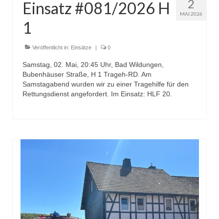
2
Einsatz #081/2026 H
Dienstplan
MAI 2026
1
Katastrophenschutz
GDekonP-Zug
Veröffentlicht in:
Einsätze
|
0
Samstag, 02. Mai, 20:45 Uhr, Bad Wildungen,
Dienstplan Dekon-Zug
Bubenhäuser Straße, H 1 Trageh-RD. Am
Samstagabend wurden wir zu einer Tragehilfe für den
KatS-Zug
Rettungsdienst angefordert. Im Einsatz: HLF 20.
Dienstplan KatS-Zug
10 Jahre KatS-Zug
Musikzug
Infos
Termine
Chronik des Musikzug