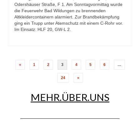
Odershäuser Straße, F 1. Am Sonntagvormittag wurde
die Feuerwehr Bad Wildungen zu brennenden
Altkleidercontainern alarmiert. Zur Brandbekämpfung
ging ein Trupp unter Atemschutz mit einem C-Rohr vor.
Im Einsatz: HLF 20, GW-L 2.
Seitennummerierung
«
1
2
3
4
5
6
…
der
24
»
Beiträge
MEHR.ÜBER.UNS