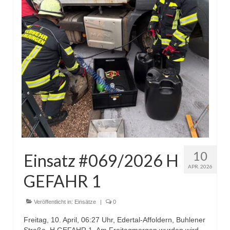
10
Einsatz #069/2026 H
APR. 2026
GEFAHR 1
Veröffentlicht in:
Einsätze
|
0
Freitag, 10. April, 06:27 Uhr, Edertal-Affoldern, Buhlener
Straße, H GEFAHR 1. Am Freitagmorgen wurden wird