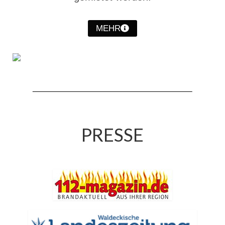
Hubarbeitsbühne B18
24.03.17 Übergabe ELW
MEHR
20.11.15 Übergabe StLF und HAB
2015 LF 16 „verlässt“ Feuerwehr
Geschichte
historische Fotos
Ehemalige Fahrzeuge
PRESSE
Jahresrückblicke
Jahresrückblick 2016
Jahresrückblick 2017
Jahresrückblick 2018