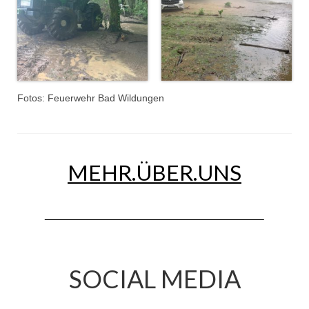
Jahreskonzert 2019
Benefizkonzert 2021
Oktoberfestkonzert 2022
Fotos: Feuerwehr Bad Wildungen
Verein
Tagesfahrt 2017
Fahrzeuge & Technik
MEHR.ÜBER.UNS
Stützpunkt
Einsatzfahrzeuge
Einsatzleitwagen ELW 1
Hilfeleistungslöschgruppenfahrzeug HLF
SOCIAL MEDIA
20