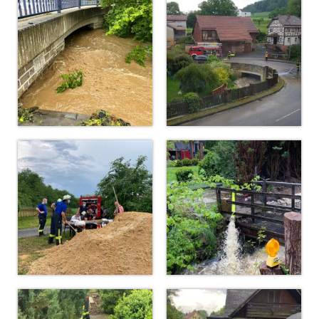
Dienstplan
Katastrophenschutz
GDekonP-Zug
Dienstplan Dekon-Zug
KatS-Zug
Dienstplan KatS-Zug
10 Jahre KatS-Zug
Musikzug
Infos
Termine
Chronik des Musikzug