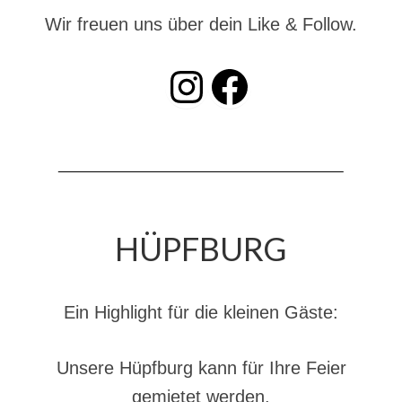
Drehleiter DLK 23/12
Wir freuen uns über dein Like & Follow.
Staffellöschfahrzeug StLF 20/25
INSTAGRAM
Facebook
Tanklöschfahrzeug TLF 4000
Rüstwagen RW 1
Löschgruppenfahrzeug LF 20 KatS
Gerätewagen Logistik GW-L 2
Tanklöschfahrzeug TLF 16/24 Tr
HÜPFBURG
Gerätewagen Gefahrgut GW-G
GDekonP-LKW
Ein Highlight für die kleinen Gäste:
Kleinalarmfahrzeug KLAF
Unsere Hüpfburg kann für Ihre Feier
Kommandowagen KdoW
gemietet werden.