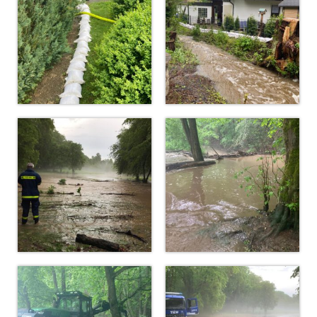
Christkindwiegen
Christkindwiegen 2024
Christkindwiegen 2023
Christkindwiegen 2022
Christkindwiegen 2021
Christkindwiegen 2019
Christkindwiegen 2018
Christkindwiegen 2017
Christkindwiegen 2016
Jahreskonzert 2017
Oktoberfestkonzert 2018