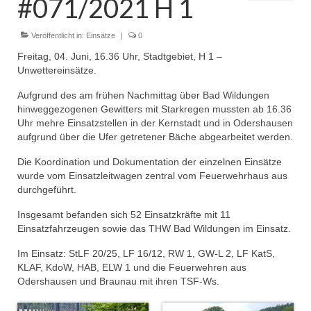
#071/2021 H 1
Dienstplan
Einsätze
Veröffentlicht in:
Einsätze
|
0
Freitag, 04. Juni, 16.36 Uhr, Stadtgebiet, H 1 –
Einsatzstichworte
Unwettereinsätze.
Jugendfeuerwehr
Aufgrund des am frühen Nachmittag über Bad Wildungen
hinweggezogenen Gewitters mit Starkregen mussten ab 16.36
Infos
Uhr mehre Einsatzstellen in der Kernstadt und in Odershausen
aufgrund über die Ufer getretener Bäche abgearbeitet werden.
Dienstplan
Die Koordination und Dokumentation der einzelnen Einsätze
wurde vom Einsatzleitwagen zentral vom Feuerwehrhaus aus
Gründung Jugendfeuerwehr 1996
durchgeführt.
25-jähriges Jubiläum Jugendfeuerwehr 2021
Insgesamt befanden sich 52 Einsatzkräfte mit 11
Einsatzfahrzeugen sowie das THW Bad Wildungen im Einsatz.
Kreiszeltlager 2023
Im Einsatz: StLF 20/25, LF 16/12, RW 1, GW-L 2, LF KatS,
Kinderfeuerwehr
KLAF, KdoW, HAB, ELW 1 und die Feuerwehren aus
Odershausen und Braunau mit ihren TSF-Ws.
Infos