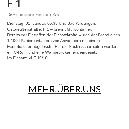
F 1
Dienstplan
Einsätze
Veröffentlicht in:
Einsätze
|
0
Dienstag, 01. Januar, 06.38 Uhr, Bad Wildungen,
Einsatzstichworte
Ostpreußenstraße, F 1 – brennt Müllcontainer.
Bereits vor Eintreffen der Einsatzkräfte wurde der Brand eines
Jugendfeuerwehr
1.100 l Papiercontainers von Anwohnern mit einem
Feuerlöscher abgelöscht. Für die Nachlöscharbeiten wurden
Infos
ein C-Rohr und eine Wärmebildkamera eingesetzt.
Im Einsatz: VLF 10/10.
Dienstplan
Gründung Jugendfeuerwehr 1996
25-jähriges Jubiläum Jugendfeuerwehr 2021
MEHR.ÜBER.UNS
Kreiszeltlager 2023
Kinderfeuerwehr
Infos