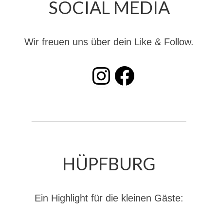
SOCIAL MEDIA
Dienstplan
Katastrophenschutz
Wir freuen uns über dein Like & Follow.
GDekonP-Zug
INSTAGRAM
Facebook
Dienstplan Dekon-Zug
KatS-Zug
Dienstplan KatS-Zug
10 Jahre KatS-Zug
Musikzug
HÜPFBURG
Infos
Termine
Ein Highlight für die kleinen Gäste:
Chronik des Musikzug