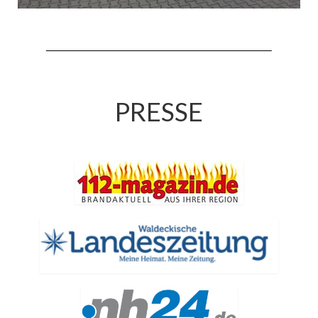
Jahreskonzert 2019
Benefizkonzert 2021
Oktoberfestkonzert 2022
Verein
PRESSE
Tagesfahrt 2017
Fahrzeuge & Technik
Stützpunkt
Einsatzfahrzeuge
Einsatzleitwagen ELW 1
Hilfeleistungslöschgruppenfahrzeug HLF
20