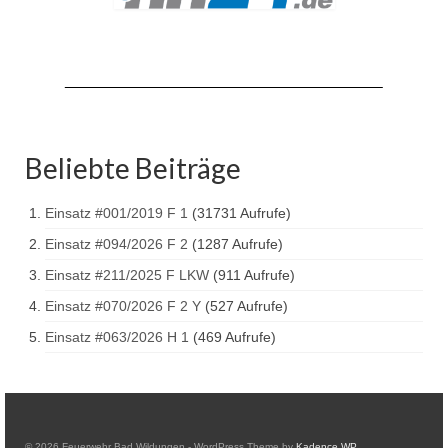
Drehleiter DLK 23/12
Staffellöschfahrzeug StLF 20/25
Tanklöschfahrzeug TLF 4000
Rüstwagen RW 1
Beliebte Beiträge
Löschgruppenfahrzeug LF 20 KatS
Gerätewagen Logistik GW-L 2
Einsatz #001/2019 F 1
(31731 Aufrufe)
Einsatz #094/2026 F 2
(1287 Aufrufe)
Tanklöschfahrzeug TLF 16/24 Tr
Einsatz #211/2025 F LKW
(911 Aufrufe)
Gerätewagen Gefahrgut GW-G
Einsatz #070/2026 F 2 Y
(527 Aufrufe)
GDekonP-LKW
Einsatz #063/2026 H 1
(469 Aufrufe)
Kleinalarmfahrzeug KLAF
Kommandowagen KdoW
© 2026 Feuerwehr Bad Wildungen - WordPress Theme by
Kadence WP