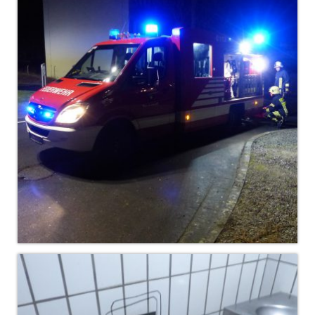
Dienstplan
Katastrophenschutz
GDekonP-Zug
Dienstplan Dekon-Zug
KatS-Zug
Dienstplan KatS-Zug
10 Jahre KatS-Zug
Musikzug
Infos
Termine
Chronik des Musikzug