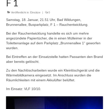
F 1
Dienstplan
Einsätze
Veröffentlicht in:
Einsätze
|
0
Samstag, 18. Januar, 21.51 Uhr, Bad Wildungen,
Einsatzstichworte
Brunnenallee, Busparkplatz, F 1 – Rauchentwicklung.
Jugendfeuerwehr
Bei der Rauchentwicklung handelte es sich um mehre
angezündete Papiertücher, die in einen Mülleimer in der
Infos
Toilettenanlage auf dem Parkplatz „Brunnenallee 1“ geworfen
wurden.
Dienstplan
Bei Eintreffen an der Einsatzstelle hatten Passanten den Brand
aber bereits gelöscht.
Gründung Jugendfeuerwehr 1996
Zu den Nachlöscharbeiten wurde ein Kleinlöschgerät und die
25-jähriges Jubiläum Jugendfeuerwehr 2021
Wärmebildkamera eingesetzt. Im Anschluss wurden die
Räumlichkeiten mit einem Akkulüfter belüftet.
Kreiszeltlager 2023
Im Einsatz: VLF 10/10.
Kinderfeuerwehr
Infos