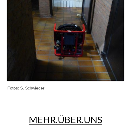
Jahreskonzert 2019
Benefizkonzert 2021
Oktoberfestkonzert 2022
Verein
Tagesfahrt 2017
Fahrzeuge & Technik
Stützpunkt
Fotos: S. Schwieder
Einsatzfahrzeuge
Einsatzleitwagen ELW 1
Hilfeleistungslöschgruppenfahrzeug HLF
MEHR.ÜBER.UNS
20