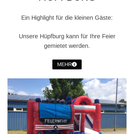
Hubarbeitsbühne B18
24.03.17 Übergabe ELW
Ein Highlight für die kleinen Gäste:
20.11.15 Übergabe StLF und HAB
Unsere Hüpfburg kann für Ihre Feier
2015 LF 16 „verlässt“ Feuerwehr
gemietet werden.
Geschichte
historische Fotos
MEHR
Ehemalige Fahrzeuge
Jahresrückblicke
Jahresrückblick 2016
Jahresrückblick 2017
Jahresrückblick 2018