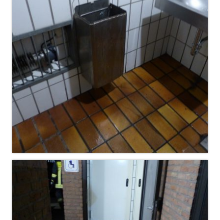
Christkindwiegen
Christkindwiegen 2024
Christkindwiegen 2023
Christkindwiegen 2022
Christkindwiegen 2021
Christkindwiegen 2019
Christkindwiegen 2018
Christkindwiegen 2017
Christkindwiegen 2016
Jahreskonzert 2017
Oktoberfestkonzert 2018