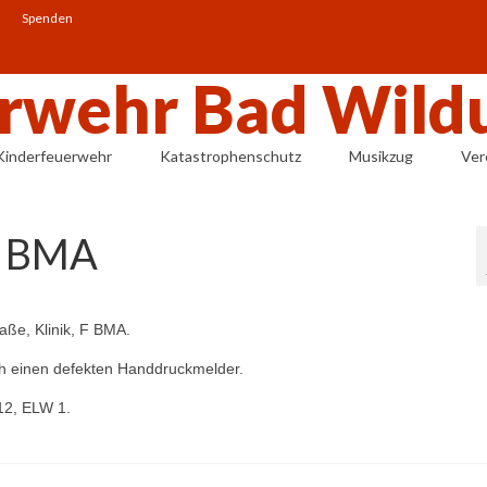
Spenden
Kinderfeuerwehr
Katastrophenschutz
Musikzug
Ver
F BMA
aße, Klinik, F BMA.
h einen defekten Handdruckmelder.
12, ELW 1.