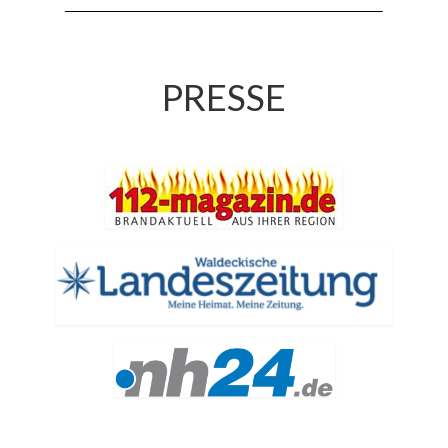
Jahreskonzert 2019
Benefizkonzert 2021
PRESSE
Oktoberfestkonzert 2022
Verein
Tagesfahrt 2017
Fahrzeuge & Technik
Stützpunkt
Einsatzfahrzeuge
Einsatzleitwagen ELW 1
Hilfeleistungslöschgruppenfahrzeug HLF
20