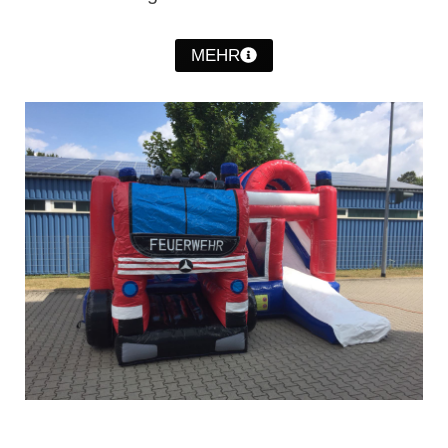
Christkindwiegen
MEHR
Christkindwiegen 2024
Christkindwiegen 2023
Christkindwiegen 2022
Christkindwiegen 2021
Christkindwiegen 2019
Christkindwiegen 2018
Christkindwiegen 2017
Christkindwiegen 2016
Jahreskonzert 2017
Oktoberfestkonzert 2018