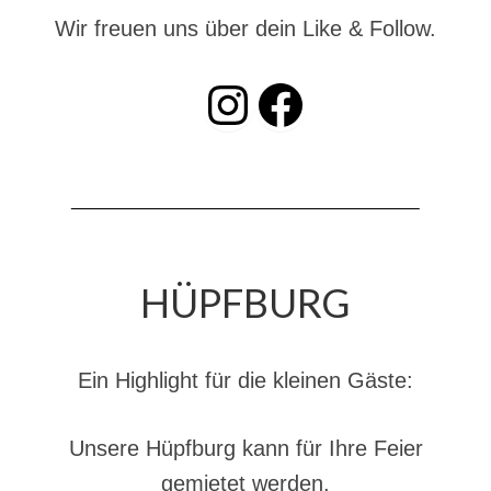
Dienstplan
Wir freuen uns über dein Like & Follow.
Katastrophenschutz
INSTAGRAM
Facebook
GDekonP-Zug
Dienstplan Dekon-Zug
KatS-Zug
Dienstplan KatS-Zug
10 Jahre KatS-Zug
HÜPFBURG
Musikzug
Infos
Ein Highlight für die kleinen Gäste:
Termine
Unsere Hüpfburg kann für Ihre Feier
Chronik des Musikzug
gemietet werden.