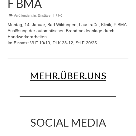
F BMA
Dienstplan
Einsätze
Veröffentlicht in:
Einsätze
|
0
Montag, 14. Januar, Bad Wildungen, Laustraße, Klinik, F BMA.
Einsatzstichworte
Auslösung der automatischen Brandmeldeanlage durch
Handwerkerarbeiten.
Jugendfeuerwehr
Im Einsatz: VLF 10/10, DLK 23-12, StLF 20/25.
Infos
Dienstplan
MEHR.ÜBER.UNS
Gründung Jugendfeuerwehr 1996
25-jähriges Jubiläum Jugendfeuerwehr 2021
Kreiszeltlager 2023
Kinderfeuerwehr
SOCIAL MEDIA
Infos