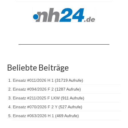
Drehleiter DLK 23/12
Staffellöschfahrzeug StLF 20/25
Tanklöschfahrzeug TLF 4000
Rüstwagen RW 1
Löschgruppenfahrzeug LF 20 KatS
Gerätewagen Logistik GW-L 2
Beliebte Beiträge
Tanklöschfahrzeug TLF 16/24 Tr
Einsatz #011/2026 H 1
(31719 Aufrufe)
Gerätewagen Gefahrgut GW-G
Einsatz #094/2026 F 2
(1287 Aufrufe)
GDekonP-LKW
Einsatz #211/2025 F LKW
(911 Aufrufe)
Kleinalarmfahrzeug KLAF
Einsatz #070/2026 F 2 Y
(527 Aufrufe)
Einsatz #063/2026 H 1
(469 Aufrufe)
Kommandowagen KdoW