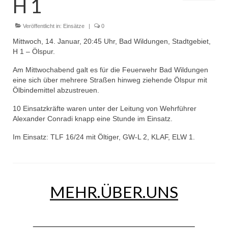
H 1
Dienstplan
Einsätze
Veröffentlicht in:
Einsätze
|
0
Mittwoch, 14. Januar, 20:45 Uhr, Bad Wildungen, Stadtgebiet,
Einsatzstichworte
H 1 – Ölspur.
Jugendfeuerwehr
Am Mittwochabend galt es für die Feuerwehr Bad Wildungen
eine sich über mehrere Straßen hinweg ziehende Ölspur mit
Infos
Ölbindemittel abzustreuen.
10 Einsatzkräfte waren unter der Leitung von Wehrführer
Dienstplan
Alexander Conradi knapp eine Stunde im Einsatz.
Gründung Jugendfeuerwehr 1996
Im Einsatz: TLF 16/24 mit Öltiger, GW-L 2, KLAF, ELW 1.
25-jähriges Jubiläum Jugendfeuerwehr 2021
Kreiszeltlager 2023
MEHR.ÜBER.UNS
Kinderfeuerwehr
Infos