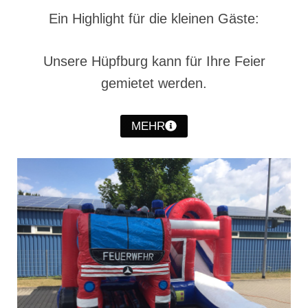
Christkindwiegen
Ein Highlight für die kleinen Gäste:
Christkindwiegen 2024
Unsere Hüpfburg kann für Ihre Feier
Christkindwiegen 2023
gemietet werden.
Christkindwiegen 2022
Christkindwiegen 2021
MEHR
Christkindwiegen 2019
Christkindwiegen 2018
Christkindwiegen 2017
Christkindwiegen 2016
Jahreskonzert 2017
Oktoberfestkonzert 2018