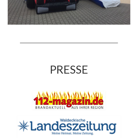
Jahreskonzert 2019
Benefizkonzert 2021
Oktoberfestkonzert 2022
Verein
Tagesfahrt 2017
PRESSE
Fahrzeuge & Technik
Stützpunkt
Einsatzfahrzeuge
Einsatzleitwagen ELW 1
Hilfeleistungslöschgruppenfahrzeug HLF
20