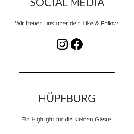
SOCIAL MEDIA
Dienstplan
Katastrophenschutz
Wir freuen uns über dein Like & Follow.
GDekonP-Zug
INSTAGRAM
Facebook
Dienstplan Dekon-Zug
KatS-Zug
Dienstplan KatS-Zug
10 Jahre KatS-Zug
Musikzug
HÜPFBURG
Infos
Termine
Ein Highlight für die kleinen Gäste:
Chronik des Musikzug