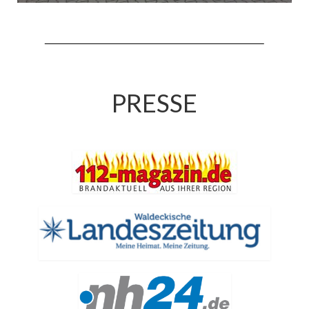
Jahreskonzert 2019
Benefizkonzert 2021
Oktoberfestkonzert 2022
PRESSE
Verein
Tagesfahrt 2017
Fahrzeuge & Technik
Stützpunkt
Einsatzfahrzeuge
Einsatzleitwagen ELW 1
Hilfeleistungslöschgruppenfahrzeug HLF
20