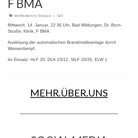
F BMA
Dienstplan
Einsätze
Veröffentlicht in:
Einsätze
|
0
Mittwoch, 14. Januar, 22:36 Uhr, Bad Wildungen, Dr.-Born-
Einsatzstichworte
Straße, Klinik, F BMA.
Jugendfeuerwehr
Auslösung der automatischen Brandmeldeanlage durch
Wasserdampf.
Infos
Im Einsatz: HLF 20, DLK 23/12, StLF 20/25, ELW 1.
Dienstplan
Gründung Jugendfeuerwehr 1996
MEHR.ÜBER.UNS
25-jähriges Jubiläum Jugendfeuerwehr 2021
Kreiszeltlager 2023
Kinderfeuerwehr
Infos