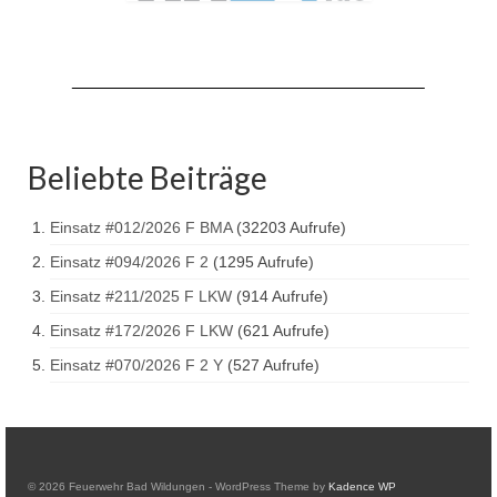
Drehleiter DLK 23/12
Staffellöschfahrzeug StLF 20/25
Tanklöschfahrzeug TLF 4000
Rüstwagen RW 1
Beliebte Beiträge
Löschgruppenfahrzeug LF 20 KatS
Einsatz #012/2026 F BMA
(32203 Aufrufe)
Gerätewagen Logistik GW-L 2
Einsatz #094/2026 F 2
(1295 Aufrufe)
Tanklöschfahrzeug TLF 16/24 Tr
Einsatz #211/2025 F LKW
(914 Aufrufe)
Gerätewagen Gefahrgut GW-G
Einsatz #172/2026 F LKW
(621 Aufrufe)
Einsatz #070/2026 F 2 Y
(527 Aufrufe)
GDekonP-LKW
Kleinalarmfahrzeug KLAF
Kommandowagen KdoW
© 2026 Feuerwehr Bad Wildungen - WordPress Theme by
Kadence WP