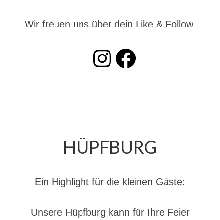
Jahreskonzert 2019
Wir freuen uns über dein Like & Follow.
Benefizkonzert 2021
INSTAGRAM
Facebook
Oktoberfestkonzert 2022
Verein
Tagesfahrt 2017
Fahrzeuge & Technik
Stützpunkt
HÜPFBURG
Einsatzfahrzeuge
Einsatzleitwagen ELW 1
Ein Highlight für die kleinen Gäste:
Hilfeleistungslöschgruppenfahrzeug HLF
20
Unsere Hüpfburg kann für Ihre Feier