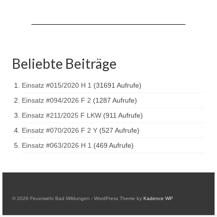
Jahresrückblick 2019
Jahresrückblick 2020
Jahresrückblick 2021
Beliebte Beiträge
Jahresrückblick 2022
Jahresrückblick 2023
Einsatz #015/2020 H 1
(31691 Aufrufe)
Einsatz #094/2026 F 2
(1287 Aufrufe)
Jahresrückblick 2024
Einsatz #211/2025 F LKW
(911 Aufrufe)
Tag der offenen Tür 2015
Einsatz #070/2026 F 2 Y
(527 Aufrufe)
Tag der offenen Tür 2018
Einsatz #063/2026 H 1
(469 Aufrufe)
Tag der offenen Tür 2022
© 2026 Feuerwehr Bad Wildungen - WordPress Theme by
Kadence WP