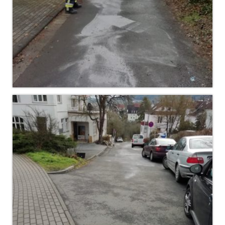
Dienstplan
Katastrophenschutz
GDekonP-Zug
Dienstplan Dekon-Zug
KatS-Zug
Dienstplan KatS-Zug
10 Jahre KatS-Zug
Musikzug
Infos
Termine
Chronik des Musikzug