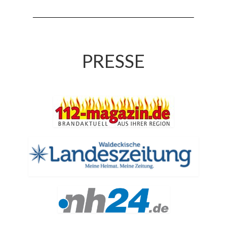
Hubarbeitsbühne B18
24.03.17 Übergabe ELW
20.11.15 Übergabe StLF und HAB
PRESSE
2015 LF 16 „verlässt“ Feuerwehr
Geschichte
historische Fotos
Ehemalige Fahrzeuge
Jahresrückblicke
Jahresrückblick 2016
Jahresrückblick 2017
Jahresrückblick 2018