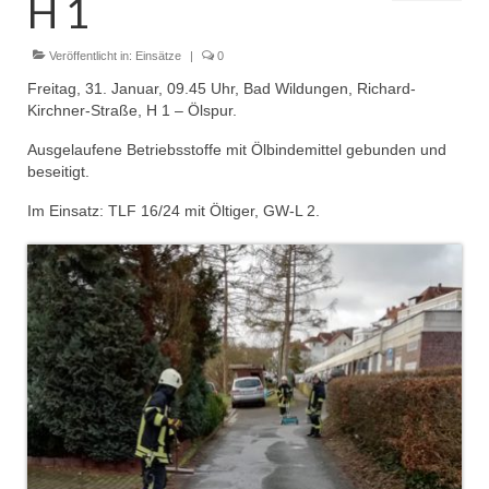
H 1
Dienstplan
Einsätze
Veröffentlicht in:
Einsätze
|
0
Freitag, 31. Januar, 09.45 Uhr, Bad Wildungen, Richard-
Einsatzstichworte
Kirchner-Straße, H 1 – Ölspur.
Jugendfeuerwehr
Ausgelaufene Betriebsstoffe mit Ölbindemittel gebunden und
beseitigt.
Infos
Im Einsatz: TLF 16/24 mit Öltiger, GW-L 2.
Dienstplan
Gründung Jugendfeuerwehr 1996
25-jähriges Jubiläum Jugendfeuerwehr 2021
Kreiszeltlager 2023
Kinderfeuerwehr
Infos