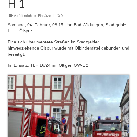
H 1
Dienstplan
Einsätze
Veröffentlicht in:
Einsätze
|
0
Samstag, 04. Februar, 08.15 Uhr, Bad Wildungen, Stadtgebiet,
Einsatzstichworte
H 1 – Ölspur.
Jugendfeuerwehr
Eine sich über mehrere Straßen im Stadtgebiet
hinwegziehende Ölspur wurde mit Ölbindemittel gebunden und
Infos
beseitigt.
Im Einsatz: TLF 16/24 mit Öltiger, GW-L 2.
Dienstplan
Gründung Jugendfeuerwehr 1996
25-jähriges Jubiläum Jugendfeuerwehr 2021
Kreiszeltlager 2023
Kinderfeuerwehr
Infos