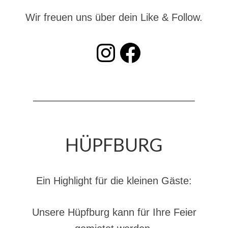
Drehleiter DLK 23/12
Wir freuen uns über dein Like & Follow.
Staffellöschfahrzeug StLF 20/25
INSTAGRAM
Facebook
Tanklöschfahrzeug TLF 4000
Rüstwagen RW 1
Löschgruppenfahrzeug LF 20 KatS
Gerätewagen Logistik GW-L 2
Tanklöschfahrzeug TLF 16/24 Tr
HÜPFBURG
Gerätewagen Gefahrgut GW-G
GDekonP-LKW
Ein Highlight für die kleinen Gäste:
Kleinalarmfahrzeug KLAF
Kommandowagen KdoW
Unsere Hüpfburg kann für Ihre Feier