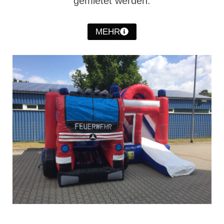
gemietet werden.
Hubarbeitsbühne B18
24.03.17 Übergabe ELW
MEHR
20.11.15 Übergabe StLF und HAB
2015 LF 16 „verlässt“ Feuerwehr
Geschichte
historische Fotos
Ehemalige Fahrzeuge
Jahresrückblicke
Jahresrückblick 2016
Jahresrückblick 2017
Jahresrückblick 2018