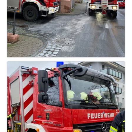
Dienstplan
Katastrophenschutz
GDekonP-Zug
Dienstplan Dekon-Zug
KatS-Zug
Dienstplan KatS-Zug
10 Jahre KatS-Zug
Musikzug
Infos
Termine
Chronik des Musikzug