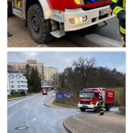
Christkindwiegen
Christkindwiegen 2024
Christkindwiegen 2023
Christkindwiegen 2022
Christkindwiegen 2021
Christkindwiegen 2019
Christkindwiegen 2018
Christkindwiegen 2017
Christkindwiegen 2016
Jahreskonzert 2017
Oktoberfestkonzert 2018