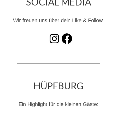
SOCIAL MEDIA
Dienstplan
Katastrophenschutz
Wir freuen uns über dein Like & Follow.
GDekonP-Zug
INSTAGRAM
Facebook
Dienstplan Dekon-Zug
KatS-Zug
Dienstplan KatS-Zug
10 Jahre KatS-Zug
Musikzug
HÜPFBURG
Infos
Termine
Ein Highlight für die kleinen Gäste:
Chronik des Musikzug