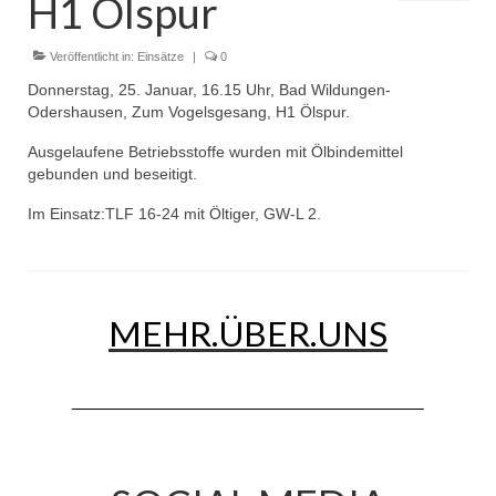
H1 Ölspur
Dienstplan
Einsätze
Veröffentlicht in:
Einsätze
|
0
Donnerstag, 25. Januar, 16.15 Uhr, Bad Wildungen-
Einsatzstichworte
Odershausen, Zum Vogelsgesang, H1 Ölspur.
Jugendfeuerwehr
Ausgelaufene Betriebsstoffe wurden mit Ölbindemittel
gebunden und beseitigt.
Infos
Im Einsatz:TLF 16-24 mit Öltiger, GW-L 2.
Dienstplan
Gründung Jugendfeuerwehr 1996
MEHR.ÜBER.UNS
25-jähriges Jubiläum Jugendfeuerwehr 2021
Kreiszeltlager 2023
Kinderfeuerwehr
Infos