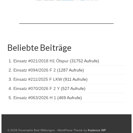
Drehleiter DLK 23/12
Staffellöschfahrzeug StLF 20/25
Tanklöschfahrzeug TLF 4000
Rüstwagen RW 1
Beliebte Beiträge
Löschgruppenfahrzeug LF 20 KatS
Einsatz #021/2018 H1 Ölspur
(31752 Aufrufe)
Gerätewagen Logistik GW-L 2
Einsatz #094/2026 F 2
(1287 Aufrufe)
Tanklöschfahrzeug TLF 16/24 Tr
Einsatz #211/2025 F LKW
(911 Aufrufe)
Gerätewagen Gefahrgut GW-G
Einsatz #070/2026 F 2 Y
(527 Aufrufe)
Einsatz #063/2026 H 1
(469 Aufrufe)
GDekonP-LKW
Kleinalarmfahrzeug KLAF
Kommandowagen KdoW
© 2026 Feuerwehr Bad Wildungen - WordPress Theme by
Kadence WP