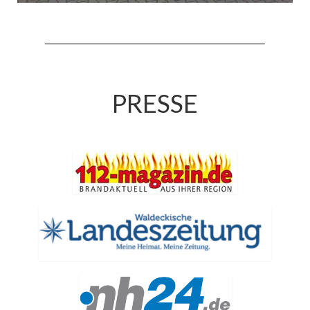
Jahreskonzert 2019
Benefizkonzert 2021
Oktoberfestkonzert 2022
PRESSE
Verein
Tagesfahrt 2017
Fahrzeuge & Technik
Stützpunkt
Einsatzfahrzeuge
Einsatzleitwagen ELW 1
Hilfeleistungslöschgruppenfahrzeug HLF
20