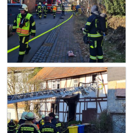
Jahreskonzert 2019
Benefizkonzert 2021
Oktoberfestkonzert 2022
Verein
Tagesfahrt 2017
Fahrzeuge & Technik
Stützpunkt
Einsatzfahrzeuge
Einsatzleitwagen ELW 1
Hilfeleistungslöschgruppenfahrzeug HLF
20