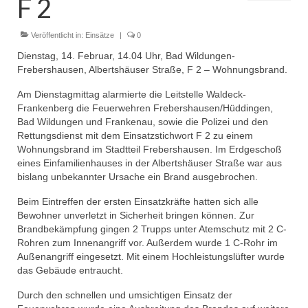
F 2
Dienstplan
Einsätze
Veröffentlicht in:
Einsätze
|
0
Dienstag, 14. Februar, 14.04 Uhr, Bad Wildungen-
Einsatzstichworte
Frebershausen, Albertshäuser Straße, F 2 – Wohnungsbrand.
Jugendfeuerwehr
Am Dienstagmittag alarmierte die Leitstelle Waldeck-
Frankenberg die Feuerwehren Frebershausen/Hüddingen,
Infos
Bad Wildungen und Frankenau, sowie die Polizei und den
Rettungsdienst mit dem Einsatzstichwort F 2 zu einem
Dienstplan
Wohnungsbrand im Stadtteil Frebershausen. Im Erdgeschoß
eines Einfamilienhauses in der Albertshäuser Straße war aus
bislang unbekannter Ursache ein Brand ausgebrochen.
Gründung Jugendfeuerwehr 1996
Beim Eintreffen der ersten Einsatzkräfte hatten sich alle
25-jähriges Jubiläum Jugendfeuerwehr 2021
Bewohner unverletzt in Sicherheit bringen können. Zur
Brandbekämpfung gingen 2 Trupps unter Atemschutz mit 2 C-
Kreiszeltlager 2023
Rohren zum Innenangriff vor. Außerdem wurde 1 C-Rohr im
Außenangriff eingesetzt. Mit einem Hochleistungslüfter wurde
Kinderfeuerwehr
das Gebäude entraucht.
Infos
Durch den schnellen und umsichtigen Einsatz der