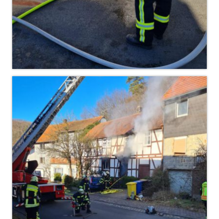
Hubarbeitsbühne B18
24.03.17 Übergabe ELW
20.11.15 Übergabe StLF und HAB
2015 LF 16 „verlässt“ Feuerwehr
Geschichte
historische Fotos
Ehemalige Fahrzeuge
Jahresrückblicke
Jahresrückblick 2016
Jahresrückblick 2017
Jahresrückblick 2018