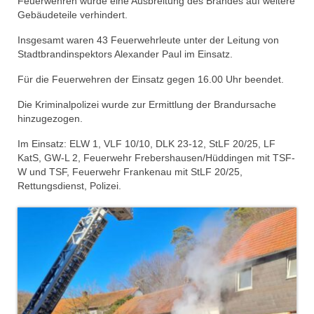
Feuerwehren wurde eine Ausbreitung des Brandes auf weitere
Dienstplan
Gebäudeteile verhindert.
Katastrophenschutz
Insgesamt waren 43 Feuerwehrleute unter der Leitung von
Stadtbrandinspektors Alexander Paul im Einsatz.
GDekonP-Zug
Für die Feuerwehren der Einsatz gegen 16.00 Uhr beendet.
Dienstplan Dekon-Zug
Die Kriminalpolizei wurde zur Ermittlung der Brandursache
hinzugezogen.
KatS-Zug
Im Einsatz: ELW 1, VLF 10/10, DLK 23-12, StLF 20/25, LF
Dienstplan KatS-Zug
KatS, GW-L 2, Feuerwehr Frebershausen/Hüddingen mit TSF-
W und TSF, Feuerwehr Frankenau mit StLF 20/25,
10 Jahre KatS-Zug
Rettungsdienst, Polizei.
Musikzug
Infos
Termine
Chronik des Musikzug