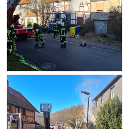
Christkindwiegen
Christkindwiegen 2024
Christkindwiegen 2023
Christkindwiegen 2022
Christkindwiegen 2021
Christkindwiegen 2019
Christkindwiegen 2018
Christkindwiegen 2017
Christkindwiegen 2016
Jahreskonzert 2017
Oktoberfestkonzert 2018