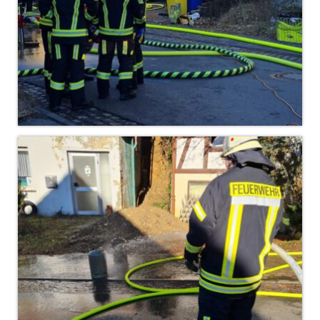
Drehleiter DLK 23/12
Staffellöschfahrzeug StLF 20/25
Tanklöschfahrzeug TLF 4000
Rüstwagen RW 1
Löschgruppenfahrzeug LF 20 KatS
Gerätewagen Logistik GW-L 2
Tanklöschfahrzeug TLF 16/24 Tr
Gerätewagen Gefahrgut GW-G
GDekonP-LKW
Kleinalarmfahrzeug KLAF
Kommandowagen KdoW