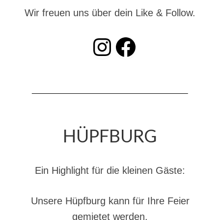
Dienstplan
Wir freuen uns über dein Like & Follow.
Katastrophenschutz
INSTAGRAM
Facebook
GDekonP-Zug
Dienstplan Dekon-Zug
KatS-Zug
Dienstplan KatS-Zug
10 Jahre KatS-Zug
HÜPFBURG
Musikzug
Infos
Ein Highlight für die kleinen Gäste:
Termine
Unsere Hüpfburg kann für Ihre Feier
Chronik des Musikzug
gemietet werden.