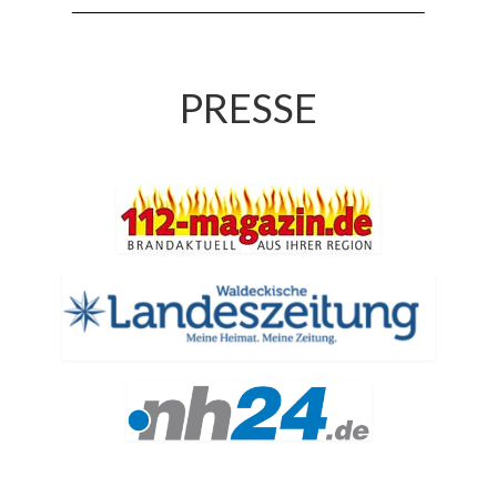
Jahreskonzert 2019
Benefizkonzert 2021
PRESSE
Oktoberfestkonzert 2022
Verein
Tagesfahrt 2017
Fahrzeuge & Technik
Stützpunkt
Einsatzfahrzeuge
Einsatzleitwagen ELW 1
Hilfeleistungslöschgruppenfahrzeug HLF
20