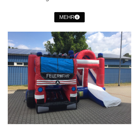
Christkindwiegen
MEHR
Christkindwiegen 2024
Christkindwiegen 2023
Christkindwiegen 2022
Christkindwiegen 2021
Christkindwiegen 2019
Christkindwiegen 2018
Christkindwiegen 2017
Christkindwiegen 2016
Jahreskonzert 2017
Oktoberfestkonzert 2018