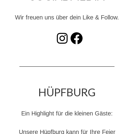
Dienstplan
Katastrophenschutz
Wir freuen uns über dein Like & Follow.
GDekonP-Zug
INSTAGRAM
Facebook
Dienstplan Dekon-Zug
KatS-Zug
Dienstplan KatS-Zug
10 Jahre KatS-Zug
HÜPFBURG
Musikzug
Infos
Ein Highlight für die kleinen Gäste:
Termine
Chronik des Musikzug
Unsere Hüpfburg kann für Ihre Feier