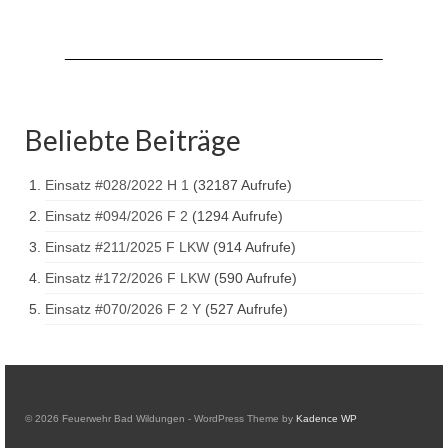
Drehleiter DLK 23/12
Staffellöschfahrzeug StLF 20/25
Tanklöschfahrzeug TLF 4000
Rüstwagen RW 1
Beliebte Beiträge
Löschgruppenfahrzeug LF 20 KatS
Einsatz #028/2022 H 1
(32187 Aufrufe)
Gerätewagen Logistik GW-L 2
Einsatz #094/2026 F 2
(1294 Aufrufe)
Einsatz #211/2025 F LKW
(914 Aufrufe)
Tanklöschfahrzeug TLF 16/24 Tr
Einsatz #172/2026 F LKW
(590 Aufrufe)
Gerätewagen Gefahrgut GW-G
Einsatz #070/2026 F 2 Y
(527 Aufrufe)
GDekonP-LKW
Kleinalarmfahrzeug KLAF
Kommandowagen KdoW
© 2026 Feuerwehr Bad Wildungen - WordPress Theme by
Kadence WP