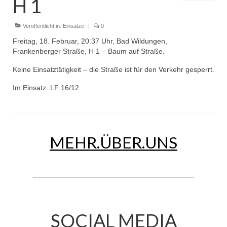
H 1
Dienstplan
Einsätze
Veröffentlicht in:
Einsätze
|
0
Freitag, 18. Februar, 20.37 Uhr, Bad Wildungen,
Einsatzstichworte
Frankenberger Straße, H 1 – Baum auf Straße.
Jugendfeuerwehr
Keine Einsatztätigkeit – die Straße ist für den Verkehr gesperrt.
Im Einsatz: LF 16/12.
Infos
Dienstplan
Gründung Jugendfeuerwehr 1996
MEHR.ÜBER.UNS
25-jähriges Jubiläum Jugendfeuerwehr 2021
Kreiszeltlager 2023
Kinderfeuerwehr
Infos
SOCIAL MEDIA