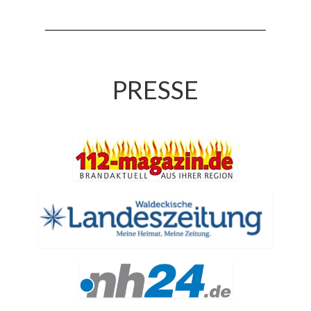
Jahreskonzert 2019
Benefizkonzert 2021
Oktoberfestkonzert 2022
PRESSE
Verein
Tagesfahrt 2017
Fahrzeuge & Technik
Stützpunkt
Einsatzfahrzeuge
Einsatzleitwagen ELW 1
Hilfeleistungslöschgruppenfahrzeug HLF
20