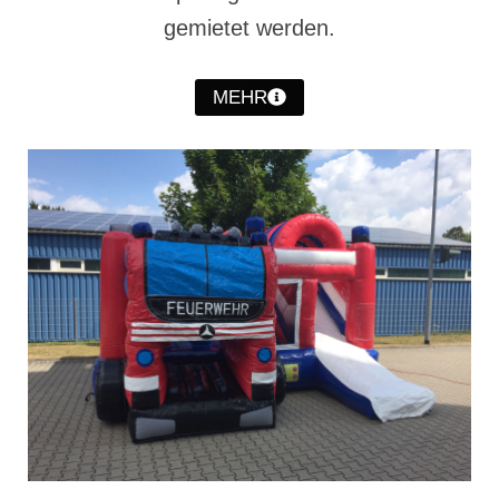
Christkindwiegen
gemietet werden.
Christkindwiegen 2024
MEHR
Christkindwiegen 2023
Christkindwiegen 2022
Christkindwiegen 2021
Christkindwiegen 2019
Christkindwiegen 2018
Christkindwiegen 2017
Christkindwiegen 2016
Jahreskonzert 2017
Oktoberfestkonzert 2018