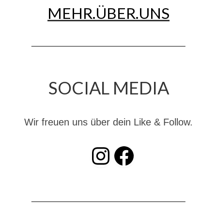
MEHR.ÜBER.UNS
Christkindwiegen
Christkindwiegen 2024
Christkindwiegen 2023
Christkindwiegen 2022
SOCIAL MEDIA
Christkindwiegen 2021
Christkindwiegen 2019
Wir freuen uns über dein Like & Follow.
Christkindwiegen 2018
INSTAGRAM
Facebook
Christkindwiegen 2017
Christkindwiegen 2016
Jahreskonzert 2017
Oktoberfestkonzert 2018