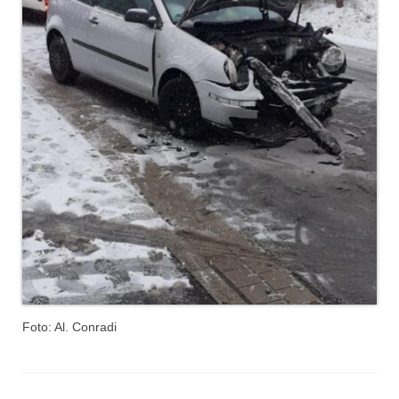
Dienstplan
Katastrophenschutz
GDekonP-Zug
Dienstplan Dekon-Zug
KatS-Zug
Dienstplan KatS-Zug
10 Jahre KatS-Zug
Musikzug
Infos
Foto: Al. Conradi
Termine
Chronik des Musikzug