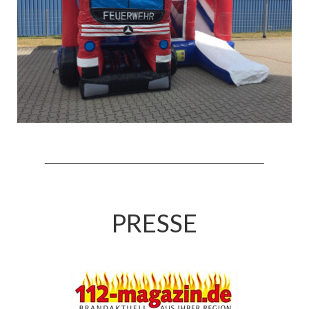
Drehleiter DLK 23/12
Staffellöschfahrzeug StLF 20/25
Tanklöschfahrzeug TLF 4000
Rüstwagen RW 1
Löschgruppenfahrzeug LF 20 KatS
Gerätewagen Logistik GW-L 2
Tanklöschfahrzeug TLF 16/24 Tr
Gerätewagen Gefahrgut GW-G
PRESSE
GDekonP-LKW
Kleinalarmfahrzeug KLAF
Kommandowagen KdoW