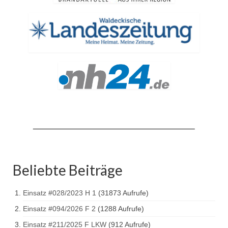
Hubarbeitsbühne B18
24.03.17 Übergabe ELW
20.11.15 Übergabe StLF und HAB
2015 LF 16 „verlässt“ Feuerwehr
Geschichte
historische Fotos
Ehemalige Fahrzeuge
Jahresrückblicke
Beliebte Beiträge
Jahresrückblick 2016
Jahresrückblick 2017
Einsatz #028/2023 H 1
(31873 Aufrufe)
Einsatz #094/2026 F 2
(1288 Aufrufe)
Jahresrückblick 2018
Einsatz #211/2025 F LKW
(912 Aufrufe)