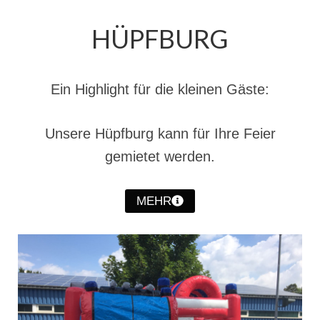
Jahreskonzert 2019
HÜPFBURG
Benefizkonzert 2021
Oktoberfestkonzert 2022
Ein Highlight für die kleinen Gäste:
Verein
Unsere Hüpfburg kann für Ihre Feier
Tagesfahrt 2017
gemietet werden.
Fahrzeuge & Technik
Stützpunkt
MEHR
Einsatzfahrzeuge
Einsatzleitwagen ELW 1
Hilfeleistungslöschgruppenfahrzeug HLF
20