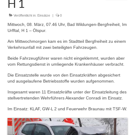
H 1
Dienstplan
Einsätze
Veröffentlicht in:
Einsätze
|
0
Mittwoch, 08. März, 07.46 Uhr, Bad Wildungen-Bergfreiheit, Im
Einsatzstichworte
Urfftal, H 1 – Ölspur.
Jugendfeuerwehr
Am Mittwochmorgen kam es im Stadtteil Bergfreiheit zu einem
Verkehrsunfall mit zwei beteiligten Fahrzeugen.
Infos
Beide Fahrzeugführer waren nicht eingeklemmt, wurden aber
vom Rettungsdienst in umliegende Krankenhäuser verbracht.
Dienstplan
Die Einsatzstelle wurde von den Einsatzkräften abgesichert
Gründung Jugendfeuerwehr 1996
und ausgelaufene Betriebsstoffe wurden aufgenommen.
25-jähriges Jubiläum Jugendfeuerwehr 2021
Insgesamt waren 11 Einsatzkräfte unter der Einsatzleitung des
stellvertretenden Wehrführers Alexander Conradi im Einsatz.
Kreiszeltlager 2023
Im Einsatz: KLAF, GW-L 2 und Feuerwehr Braunau mit TSF-W.
Kinderfeuerwehr
Infos