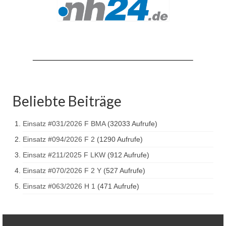
Drehleiter DLK 23/12
Staffellöschfahrzeug StLF 20/25
Tanklöschfahrzeug TLF 4000
Rüstwagen RW 1
Löschgruppenfahrzeug LF 20 KatS
Beliebte Beiträge
Gerätewagen Logistik GW-L 2
Einsatz #031/2026 F BMA
(32033 Aufrufe)
Tanklöschfahrzeug TLF 16/24 Tr
Einsatz #094/2026 F 2
(1290 Aufrufe)
Gerätewagen Gefahrgut GW-G
Einsatz #211/2025 F LKW
(912 Aufrufe)
GDekonP-LKW
Einsatz #070/2026 F 2 Y
(527 Aufrufe)
Einsatz #063/2026 H 1
(471 Aufrufe)
Kleinalarmfahrzeug KLAF
Kommandowagen KdoW