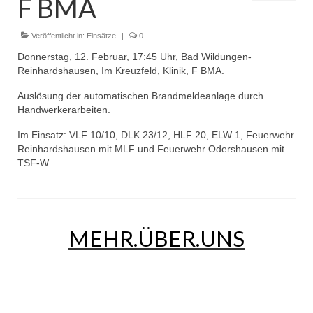
F BMA
Dienstplan
Einsätze
Veröffentlicht in:
Einsätze
|
0
Donnerstag, 12. Februar, 17:45 Uhr, Bad Wildungen-
Einsatzstichworte
Reinhardshausen, Im Kreuzfeld, Klinik, F BMA.
Jugendfeuerwehr
Auslösung der automatischen Brandmeldeanlage durch
Handwerkerarbeiten.
Infos
Im Einsatz: VLF 10/10, DLK 23/12, HLF 20, ELW 1, Feuerwehr
Reinhardshausen mit MLF und Feuerwehr Odershausen mit
Dienstplan
TSF-W.
Gründung Jugendfeuerwehr 1996
25-jähriges Jubiläum Jugendfeuerwehr 2021
MEHR.ÜBER.UNS
Kreiszeltlager 2023
Kinderfeuerwehr
Infos