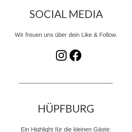
Dienstplan
SOCIAL MEDIA
Katastrophenschutz
GDekonP-Zug
Wir freuen uns über dein Like & Follow.
Dienstplan Dekon-Zug
INSTAGRAM
Facebook
KatS-Zug
Dienstplan KatS-Zug
10 Jahre KatS-Zug
Musikzug
Infos
HÜPFBURG
Termine
Chronik des Musikzug
Ein Highlight für die kleinen Gäste: