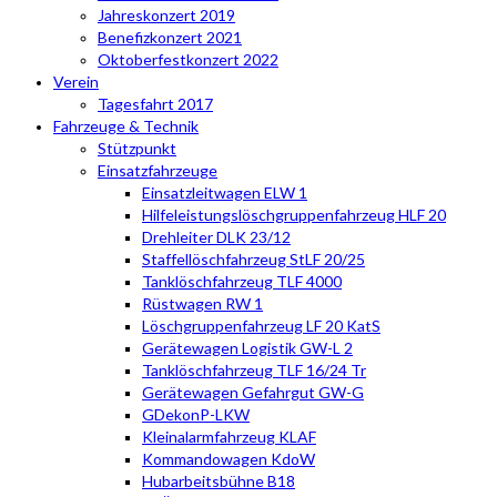
Jahreskonzert 2019
Benefizkonzert 2021
Oktoberfestkonzert 2022
Verein
Tagesfahrt 2017
Fahrzeuge & Technik
Stützpunkt
Einsatzfahrzeuge
Einsatzleitwagen ELW 1
Hilfeleistungslöschgruppenfahrzeug HLF 20
Drehleiter DLK 23/12
Staffellöschfahrzeug StLF 20/25
Tanklöschfahrzeug TLF 4000
Rüstwagen RW 1
Löschgruppenfahrzeug LF 20 KatS
Gerätewagen Logistik GW-L 2
Tanklöschfahrzeug TLF 16/24 Tr
Gerätewagen Gefahrgut GW-G
GDekonP-LKW
Kleinalarmfahrzeug KLAF
Kommandowagen KdoW
Hubarbeitsbühne B18