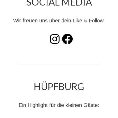
SOCIAL MEDIA
Dienstplan
Katastrophenschutz
Wir freuen uns über dein Like & Follow.
GDekonP-Zug
INSTAGRAM
Facebook
Dienstplan Dekon-Zug
KatS-Zug
Dienstplan KatS-Zug
10 Jahre KatS-Zug
Musikzug
HÜPFBURG
Infos
Termine
Ein Highlight für die kleinen Gäste:
Chronik des Musikzug