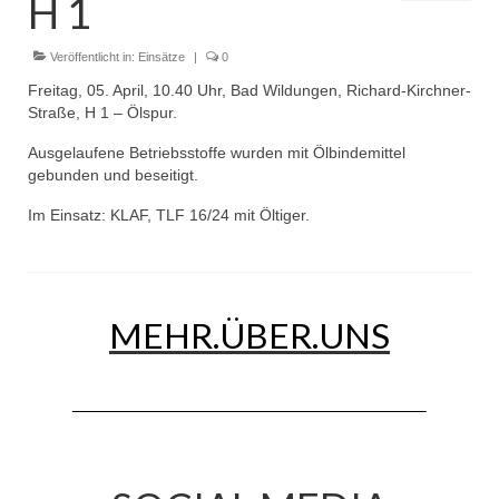
H 1
Dienstplan
Einsätze
Veröffentlicht in:
Einsätze
|
0
Freitag, 05. April, 10.40 Uhr, Bad Wildungen, Richard-Kirchner-
Einsatzstichworte
Straße, H 1 – Ölspur.
Jugendfeuerwehr
Ausgelaufene Betriebsstoffe wurden mit Ölbindemittel
gebunden und beseitigt.
Infos
Im Einsatz: KLAF, TLF 16/24 mit Öltiger.
Dienstplan
Gründung Jugendfeuerwehr 1996
MEHR.ÜBER.UNS
25-jähriges Jubiläum Jugendfeuerwehr 2021
Kreiszeltlager 2023
Kinderfeuerwehr
Infos