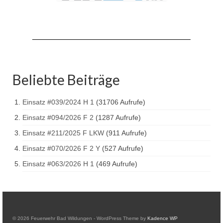
Drehleiter DLK 23/12
Staffellöschfahrzeug StLF 20/25
Tanklöschfahrzeug TLF 4000
Rüstwagen RW 1
Beliebte Beiträge
Löschgruppenfahrzeug LF 20 KatS
Einsatz #039/2024 H 1
(31706 Aufrufe)
Gerätewagen Logistik GW-L 2
Einsatz #094/2026 F 2
(1287 Aufrufe)
Tanklöschfahrzeug TLF 16/24 Tr
Einsatz #211/2025 F LKW
(911 Aufrufe)
Gerätewagen Gefahrgut GW-G
Einsatz #070/2026 F 2 Y
(527 Aufrufe)
Einsatz #063/2026 H 1
(469 Aufrufe)
GDekonP-LKW
Kleinalarmfahrzeug KLAF
Kommandowagen KdoW
© 2026 Feuerwehr Bad Wildungen - WordPress Theme by
Kadence WP