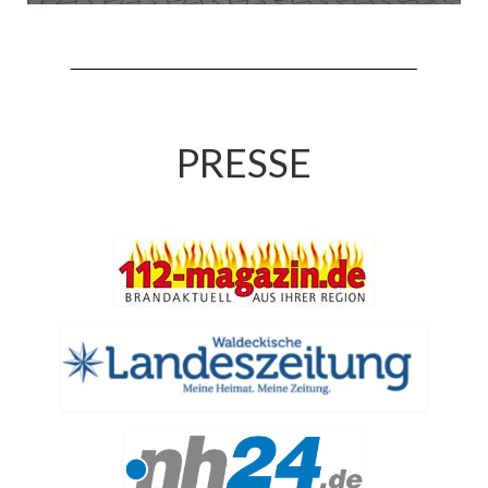
Jahreskonzert 2019
Benefizkonzert 2021
Oktoberfestkonzert 2022
PRESSE
Verein
Tagesfahrt 2017
Fahrzeuge & Technik
Stützpunkt
Einsatzfahrzeuge
Einsatzleitwagen ELW 1
Hilfeleistungslöschgruppenfahrzeug HLF
20