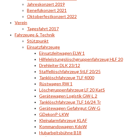
Jahreskonzert 2019
Benefizkonzert 2021
Oktoberfestkonzert 2022
Verein
Tagesfahrt 2017
Fahrzeuge & Technik
Stützpunkt
Einsatzfahrzeuge
Einsatzleitwagen ELW 1
Hilfeleistungslöschgruppenfahrzeug HLF 20
Drehleiter DLK 23/12
Staffellöschfahrzeug StLF 20/25
Tanklöschfahrzeug TLF 4000
Rüstwagen RW 1
Löschgruppenfahrzeug LF 20 KatS
Gerätewagen Logistik GW-L 2
Tanklöschfahrzeug TLF 16/24 Tr
Gerätewagen Gefahrgut GW-G
GDekonP-LKW
Kleinalarmfahrzeug KLAF
Kommandowagen KdoW
Hubarbeitsbühne B18