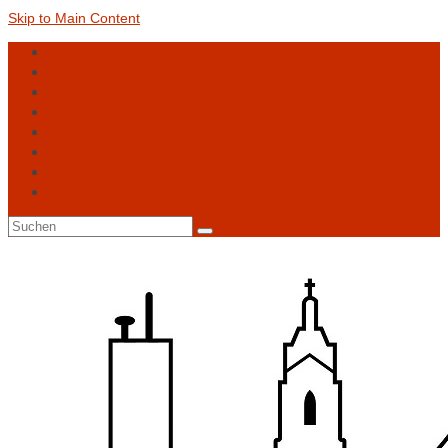
Skip to Main Content
Intern
Hüpfburg
Impressum
Datenschutz
Notrufe
Spenden
Stadtteil-Feuerwehren
Kontakt
Suchen
nach: