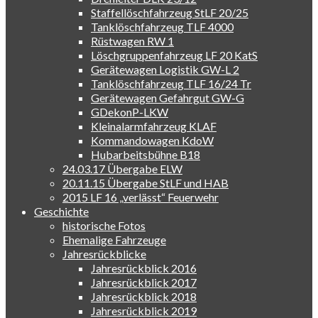
Staffellöschfahrzeug StLF 20/25
Tanklöschfahrzeug TLF 4000
Rüstwagen RW 1
Löschgruppenfahrzeug LF 20 KatS
Gerätewagen Logistik GW-L 2
Tanklöschfahrzeug TLF 16/24 Tr
Gerätewagen Gefahrgut GW-G
GDekonP-LKW
Kleinalarmfahrzeug KLAF
Kommandowagen KdoW
Hubarbeitsbühne B18
24.03.17 Übergabe ELW
20.11.15 Übergabe StLF und HAB
2015 LF 16 „verlässt“ Feuerwehr
Geschichte
historische Fotos
Ehemalige Fahrzeuge
Jahresrückblicke
Jahresrückblick 2016
Jahresrückblick 2017
Jahresrückblick 2018
Jahresrückblick 2019