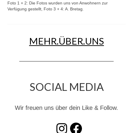
Drehleiter DLK 23/12
Foto 1 + 2: Die Fotos wurden uns von Anwohnern zur
Verfügung gestellt, Foto 3 + 4: A. Bretag.
Staffellöschfahrzeug StLF 20/25
Tanklöschfahrzeug TLF 4000
Rüstwagen RW 1
MEHR.ÜBER.UNS
Löschgruppenfahrzeug LF 20 KatS
Gerätewagen Logistik GW-L 2
Tanklöschfahrzeug TLF 16/24 Tr
SOCIAL MEDIA
Gerätewagen Gefahrgut GW-G
GDekonP-LKW
Wir freuen uns über dein Like & Follow.
Kleinalarmfahrzeug KLAF
Kommandowagen KdoW
INSTAGRAM
Facebook