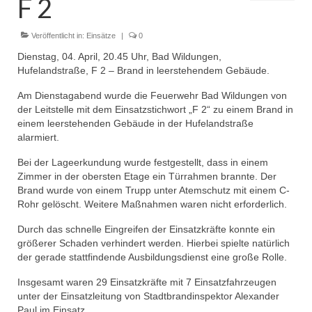
F 2
Dienstplan
Einsätze
Veröffentlicht in:
Einsätze
|
0
Dienstag, 04. April, 20.45 Uhr, Bad Wildungen,
Einsatzstichworte
Hufelandstraße, F 2 – Brand in leerstehendem Gebäude.
Jugendfeuerwehr
Am Dienstagabend wurde die Feuerwehr Bad Wildungen von
der Leitstelle mit dem Einsatzstichwort „F 2“ zu einem Brand in
Infos
einem leerstehenden Gebäude in der Hufelandstraße
alarmiert.
Dienstplan
Bei der Lageerkundung wurde festgestellt, dass in einem
Zimmer in der obersten Etage ein Türrahmen brannte. Der
Gründung Jugendfeuerwehr 1996
Brand wurde von einem Trupp unter Atemschutz mit einem C-
Rohr gelöscht. Weitere Maßnahmen waren nicht erforderlich.
25-jähriges Jubiläum Jugendfeuerwehr 2021
Durch das schnelle Eingreifen der Einsatzkräfte konnte ein
Kreiszeltlager 2023
größerer Schaden verhindert werden. Hierbei spielte natürlich
der gerade stattfindende Ausbildungsdienst eine große Rolle.
Kinderfeuerwehr
Insgesamt waren 29 Einsatzkräfte mit 7 Einsatzfahrzeugen
Infos
unter der Einsatzleitung von Stadtbrandinspektor Alexander
Paul im Einsatz.