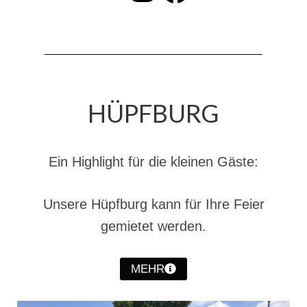
Hubarbeitsbühne B18
24.03.17 Übergabe ELW
20.11.15 Übergabe StLF und HAB
2015 LF 16 „verlässt“ Feuerwehr
HÜPFBURG
Geschichte
historische Fotos
Ein Highlight für die kleinen Gäste:
Ehemalige Fahrzeuge
Jahresrückblicke
Unsere Hüpfburg kann für Ihre Feier
gemietet werden.
Jahresrückblick 2016
Jahresrückblick 2017
MEHR
Jahresrückblick 2018