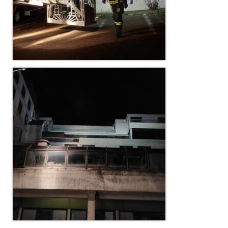
Jahreskonzert 2019
Benefizkonzert 2021
Oktoberfestkonzert 2022
Verein
Tagesfahrt 2017
Fahrzeuge & Technik
Stützpunkt
Einsatzfahrzeuge
Einsatzleitwagen ELW 1
Hilfeleistungslöschgruppenfahrzeug HLF
20