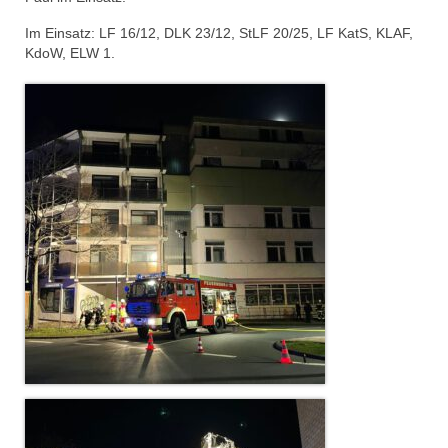
Dienstplan
Im Einsatz: LF 16/12, DLK 23/12, StLF 20/25, LF KatS, KLAF,
KdoW, ELW 1.
Katastrophenschutz
GDekonP-Zug
Dienstplan Dekon-Zug
KatS-Zug
Dienstplan KatS-Zug
10 Jahre KatS-Zug
Musikzug
Infos
Termine
Chronik des Musikzug