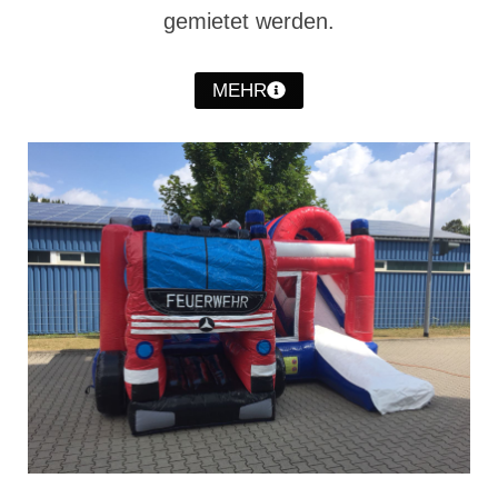
gemietet werden.
Jahreskonzert 2019
Benefizkonzert 2021
MEHR
Oktoberfestkonzert 2022
Verein
Tagesfahrt 2017
Fahrzeuge & Technik
Stützpunkt
Einsatzfahrzeuge
Einsatzleitwagen ELW 1
Hilfeleistungslöschgruppenfahrzeug HLF
20