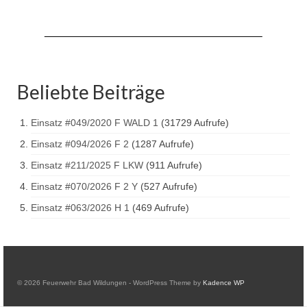
Hubarbeitsbühne B18
24.03.17 Übergabe ELW
20.11.15 Übergabe StLF und HAB
Beliebte Beiträge
2015 LF 16 „verlässt“ Feuerwehr
Geschichte
Einsatz #049/2020 F WALD 1
(31729 Aufrufe)
historische Fotos
Einsatz #094/2026 F 2
(1287 Aufrufe)
Einsatz #211/2025 F LKW
(911 Aufrufe)
Ehemalige Fahrzeuge
Einsatz #070/2026 F 2 Y
(527 Aufrufe)
Jahresrückblicke
Einsatz #063/2026 H 1
(469 Aufrufe)
Jahresrückblick 2016
Jahresrückblick 2017
Jahresrückblick 2018
© 2026 Feuerwehr Bad Wildungen - WordPress Theme by
Kadence WP