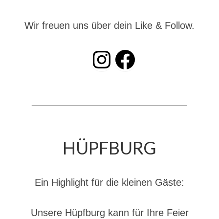
Christkindwiegen
Wir freuen uns über dein Like & Follow.
Christkindwiegen 2024
Christkindwiegen 2023
INSTAGRAM
Facebook
Christkindwiegen 2022
Christkindwiegen 2021
Christkindwiegen 2019
Christkindwiegen 2018
HÜPFBURG
Christkindwiegen 2017
Christkindwiegen 2016
Ein Highlight für die kleinen Gäste:
Jahreskonzert 2017
Oktoberfestkonzert 2018
Unsere Hüpfburg kann für Ihre Feier