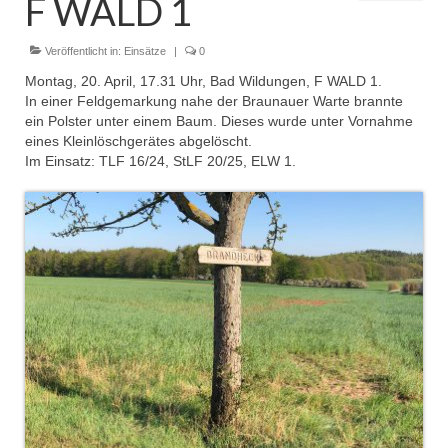
F WALD 1
Dienstplan
Einsätze
Veröffentlicht in:
Einsätze
|
0
Montag, 20. April, 17.31 Uhr, Bad Wildungen, F WALD 1.
Einsatzstichworte
In einer Feldgemarkung nahe der Braunauer Warte brannte
ein Polster unter einem Baum. Dieses wurde unter Vornahme
Jugendfeuerwehr
eines Kleinlöschgerätes abgelöscht.
Im Einsatz: TLF 16/24, StLF 20/25, ELW 1.
Infos
Dienstplan
Gründung Jugendfeuerwehr 1996
25-jähriges Jubiläum Jugendfeuerwehr 2021
Kreiszeltlager 2023
Kinderfeuerwehr
Infos