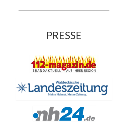
Drehleiter DLK 23/12
Staffellöschfahrzeug StLF 20/25
Tanklöschfahrzeug TLF 4000
PRESSE
Rüstwagen RW 1
Löschgruppenfahrzeug LF 20 KatS
Gerätewagen Logistik GW-L 2
Tanklöschfahrzeug TLF 16/24 Tr
Gerätewagen Gefahrgut GW-G
GDekonP-LKW
Kleinalarmfahrzeug KLAF
Kommandowagen KdoW