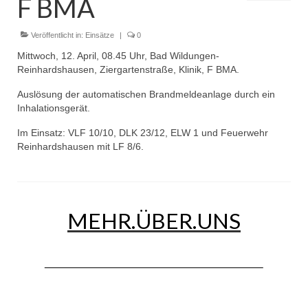
F BMA
Dienstplan
Einsätze
Veröffentlicht in:
Einsätze
|
0
Mittwoch, 12. April, 08.45 Uhr, Bad Wildungen-
Einsatzstichworte
Reinhardshausen, Ziergartenstraße, Klinik, F BMA.
Jugendfeuerwehr
Auslösung der automatischen Brandmeldeanlage durch ein
Inhalationsgerät.
Infos
Im Einsatz: VLF 10/10, DLK 23/12, ELW 1 und Feuerwehr
Reinhardshausen mit LF 8/6.
Dienstplan
Gründung Jugendfeuerwehr 1996
25-jähriges Jubiläum Jugendfeuerwehr 2021
MEHR.ÜBER.UNS
Kreiszeltlager 2023
Kinderfeuerwehr
Infos