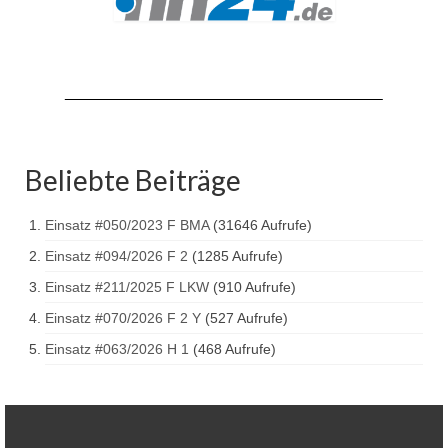
Drehleiter DLK 23/12
Staffellöschfahrzeug StLF 20/25
Tanklöschfahrzeug TLF 4000
Rüstwagen RW 1
Löschgruppenfahrzeug LF 20 KatS
Beliebte Beiträge
Gerätewagen Logistik GW-L 2
Einsatz #050/2023 F BMA
(31646 Aufrufe)
Tanklöschfahrzeug TLF 16/24 Tr
Einsatz #094/2026 F 2
(1285 Aufrufe)
Einsatz #211/2025 F LKW
(910 Aufrufe)
Gerätewagen Gefahrgut GW-G
Einsatz #070/2026 F 2 Y
(527 Aufrufe)
GDekonP-LKW
Einsatz #063/2026 H 1
(468 Aufrufe)
Kleinalarmfahrzeug KLAF
Kommandowagen KdoW