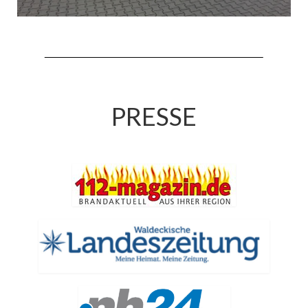
Jahreskonzert 2019
Benefizkonzert 2021
Oktoberfestkonzert 2022
Verein
PRESSE
Tagesfahrt 2017
Fahrzeuge & Technik
Stützpunkt
Einsatzfahrzeuge
Einsatzleitwagen ELW 1
Hilfeleistungslöschgruppenfahrzeug HLF
20