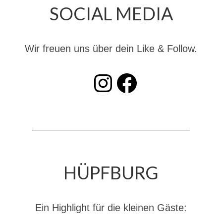
SOCIAL MEDIA
Dienstplan
Katastrophenschutz
Wir freuen uns über dein Like & Follow.
GDekonP-Zug
Dienstplan Dekon-Zug
INSTAGRAM
Facebook
KatS-Zug
Dienstplan KatS-Zug
10 Jahre KatS-Zug
Musikzug
HÜPFBURG
Infos
Termine
Ein Highlight für die kleinen Gäste:
Chronik des Musikzug