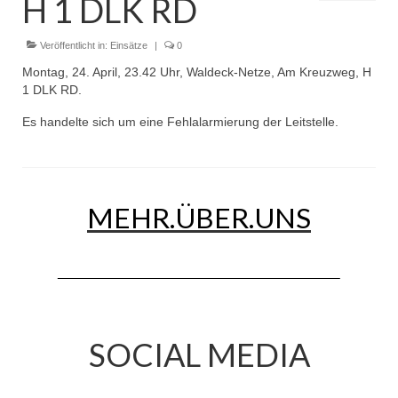
H 1 DLK RD
Dienstplan
Einsätze
Veröffentlicht in:
Einsätze
|
0
Montag, 24. April, 23.42 Uhr, Waldeck-Netze, Am Kreuzweg, H
Einsatzstichworte
1 DLK RD.
Jugendfeuerwehr
Es handelte sich um eine Fehlalarmierung der Leitstelle.
Infos
Dienstplan
MEHR.ÜBER.UNS
Gründung Jugendfeuerwehr 1996
25-jähriges Jubiläum Jugendfeuerwehr 2021
Kreiszeltlager 2023
Kinderfeuerwehr
SOCIAL MEDIA
Infos