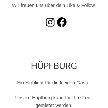
Dienstplan
Wir freuen uns über dein Like & Follow.
Katastrophenschutz
INSTAGRAM
Facebook
GDekonP-Zug
Dienstplan Dekon-Zug
KatS-Zug
Dienstplan KatS-Zug
HÜPFBURG
10 Jahre KatS-Zug
Musikzug
Ein Highlight für die kleinen Gäste:
Infos
Termine
Unsere Hüpfburg kann für Ihre Feier
Chronik des Musikzug
gemietet werden.