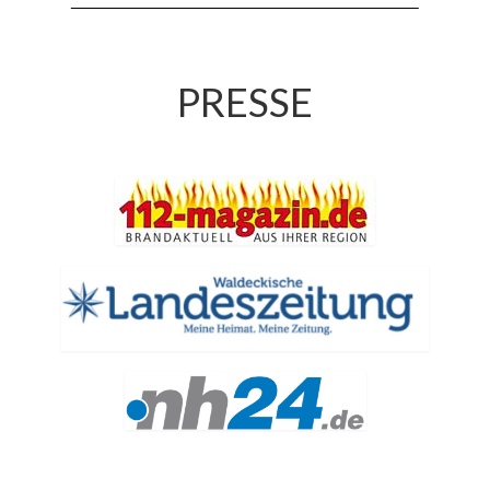
Jahreskonzert 2019
Benefizkonzert 2021
PRESSE
Oktoberfestkonzert 2022
Verein
Tagesfahrt 2017
Fahrzeuge & Technik
Stützpunkt
Einsatzfahrzeuge
Einsatzleitwagen ELW 1
Hilfeleistungslöschgruppenfahrzeug HLF
20