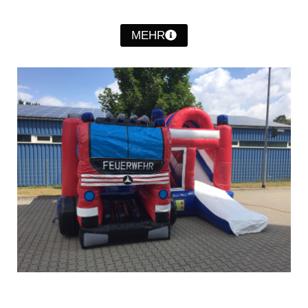
Christkindwiegen
MEHR
Christkindwiegen 2024
Christkindwiegen 2023
Christkindwiegen 2022
Christkindwiegen 2021
Christkindwiegen 2019
Christkindwiegen 2018
Christkindwiegen 2017
Christkindwiegen 2016
Jahreskonzert 2017
Oktoberfestkonzert 2018