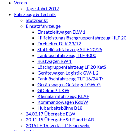
Verein
Tagesfahrt 2017
Fahrzeuge & Technik
Stützpunkt
Einsatzfahrzeuge
Einsatzleitwagen ELW 1
Hilfeleistungslöschgruppenfahrzeug HLF 20
Drehleiter DLK 23/12
Staffellöschfahrzeug StLF 20/25
Tanklöschfahrzeug TLF 4000
Rüstwagen RW 1
Löschgruppenfahrzeug LF 20 KatS
Gerätewagen Logistik GW-L 2
Tanklöschfahrzeug TLF 16/24 Tr
Gerätewagen Gefahrgut GW-G
GDekonP-LKW
Kleinalarmfahrzeug KLAF
Kommandowagen KdoW
Hubarbeitsbühne B18
24.03.17 Übergabe ELW
20.11.15 Übergabe StLF und HAB
2015 LF 16 „verlässt“ Feuerwehr