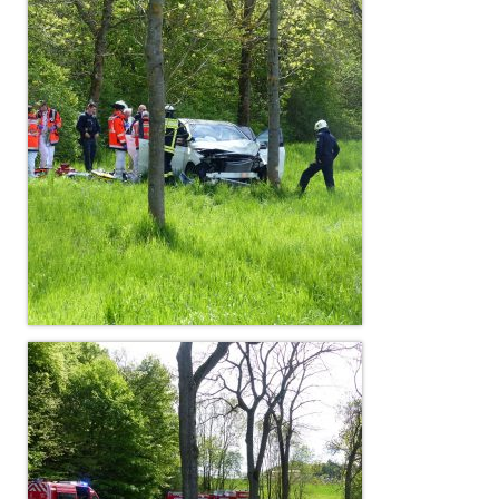
Dienstplan
Katastrophenschutz
GDekonP-Zug
Dienstplan Dekon-Zug
KatS-Zug
Dienstplan KatS-Zug
10 Jahre KatS-Zug
Musikzug
Infos
Termine
Chronik des Musikzug