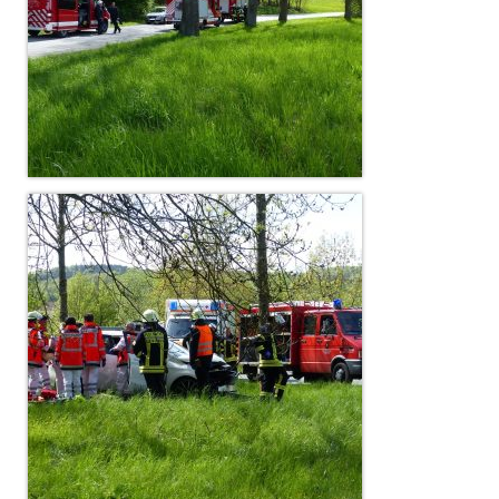
Christkindwiegen
Christkindwiegen 2024
Christkindwiegen 2023
Christkindwiegen 2022
Christkindwiegen 2021
Christkindwiegen 2019
Christkindwiegen 2018
Christkindwiegen 2017
Christkindwiegen 2016
Jahreskonzert 2017
Oktoberfestkonzert 2018