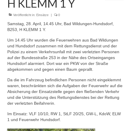
H KLEMM 1 Y
Dienstplan
Einsätze
Veröffentlicht in:
Einsätze
|
0
Samstag, 28. April, 14.45 Uhr, Bad Wildungen-Hundsdorf,
Einsatzstichworte
B253, H KLEMM 1 Y.
Jugendfeuerwehr
Um 14.45 Uhr wurden die Feuerwehren aus Bad Wildungen
und Hundsdorf zusammen mit dem Rettungsdienst und der
Infos
Polizei zu einem Verkehrsunfall mit zwei verletzten Personen
auf der Bundesstraße 253 in der Nähe des Ortseinganges
Dienstplan
Hundsdorf alarmiert. Dort war ein PKW von der Straße
abgekommen und gegen einen Baum geprallt.
Gründung Jugendfeuerwehr 1996
Da die im Fahrzeug befindlichen Personen nicht eingeklemmt
waren, beschränkten sich die Aufgaben der Feuerwehr auf die
25-jähriges Jubiläum Jugendfeuerwehr 2021
Absicherung der Einsatzstelle gegen den fließenden Verkehr
und die Unterstützung des Rettungsdienstes bei der Rettung
Kreiszeltlager 2023
der verletzten Beifahrerin.
Kinderfeuerwehr
Im Einsatz: VLF 10/10, RW 1, StLF 20/25, GW-L, KdoW, ELW
1 und Feuerwehr Hundsdorf.
Infos