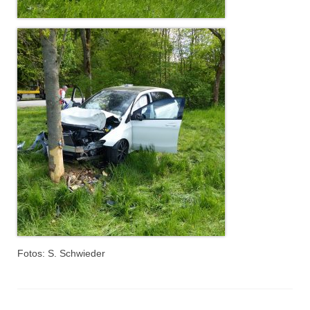
Jahreskonzert 2019
Benefizkonzert 2021
Oktoberfestkonzert 2022
Verein
Tagesfahrt 2017
Fahrzeuge & Technik
Stützpunkt
Einsatzfahrzeuge
Einsatzleitwagen ELW 1
Fotos: S. Schwieder
Hilfeleistungslöschgruppenfahrzeug HLF
20