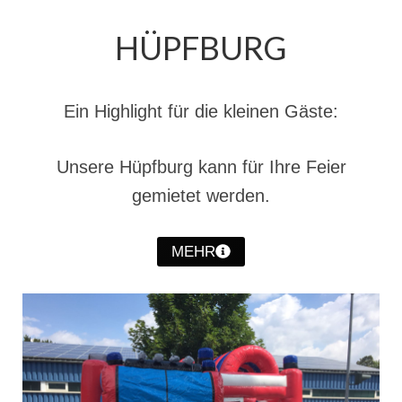
Hubarbeitsbühne B18
HÜPFBURG
24.03.17 Übergabe ELW
20.11.15 Übergabe StLF und HAB
Ein Highlight für die kleinen Gäste:
2015 LF 16 „verlässt“ Feuerwehr
Geschichte
Unsere Hüpfburg kann für Ihre Feier
historische Fotos
gemietet werden.
Ehemalige Fahrzeuge
MEHR
Jahresrückblicke
Jahresrückblick 2016
Jahresrückblick 2017
Jahresrückblick 2018