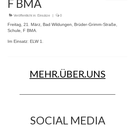
F BMA
Dienstplan
Einsätze
Veröffentlicht in:
Einsätze
|
0
Freitag, 21. März, Bad Wildungen, Brüder-Grimm-Straße,
Einsatzstichworte
Schule, F BMA.
Jugendfeuerwehr
Im Einsatz: ELW 1.
Infos
Dienstplan
MEHR.ÜBER.UNS
Gründung Jugendfeuerwehr 1996
25-jähriges Jubiläum Jugendfeuerwehr 2021
Kreiszeltlager 2023
Kinderfeuerwehr
SOCIAL MEDIA
Infos