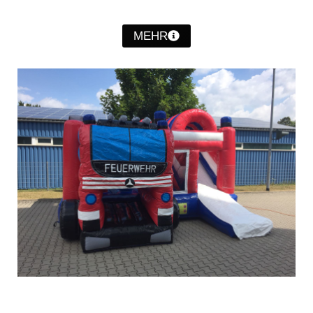
Christkindwiegen
MEHR
Christkindwiegen 2024
Christkindwiegen 2023
Christkindwiegen 2022
Christkindwiegen 2021
Christkindwiegen 2019
Christkindwiegen 2018
Christkindwiegen 2017
Christkindwiegen 2016
Jahreskonzert 2017
Oktoberfestkonzert 2018