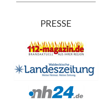
Jahreskonzert 2019
Benefizkonzert 2021
PRESSE
Oktoberfestkonzert 2022
Verein
Tagesfahrt 2017
Fahrzeuge & Technik
Stützpunkt
Einsatzfahrzeuge
Einsatzleitwagen ELW 1
Hilfeleistungslöschgruppenfahrzeug HLF
20