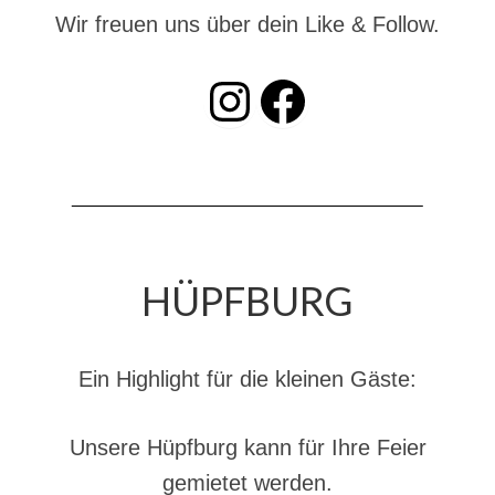
Dienstplan
Wir freuen uns über dein Like & Follow.
Katastrophenschutz
INSTAGRAM
Facebook
GDekonP-Zug
Dienstplan Dekon-Zug
KatS-Zug
Dienstplan KatS-Zug
HÜPFBURG
10 Jahre KatS-Zug
Musikzug
Ein Highlight für die kleinen Gäste:
Infos
Termine
Unsere Hüpfburg kann für Ihre Feier
Chronik des Musikzug
gemietet werden.