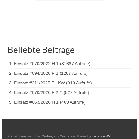
Drehleiter DLK 23/12
Staffellöschfahrzeug StLF 20/25
Tanklöschfahrzeug TLF 4000
Rüstwagen RW 1
Beliebte Beiträge
Löschgruppenfahrzeug LF 20 KatS
Einsatz #070/2022 H 1
(31667 Aufrufe)
Gerätewagen Logistik GW-L 2
Einsatz #094/2026 F 2
(1287 Aufrufe)
Tanklöschfahrzeug TLF 16/24 Tr
Einsatz #211/2025 F LKW
(910 Aufrufe)
Gerätewagen Gefahrgut GW-G
Einsatz #070/2026 F 2 Y
(527 Aufrufe)
Einsatz #063/2026 H 1
(469 Aufrufe)
GDekonP-LKW
Kleinalarmfahrzeug KLAF
Kommandowagen KdoW
© 2026 Feuerwehr Bad Wildungen - WordPress Theme by
Kadence WP