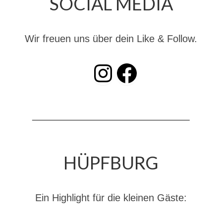
SOCIAL MEDIA
Dienstplan
Katastrophenschutz
Wir freuen uns über dein Like & Follow.
GDekonP-Zug
INSTAGRAM
Facebook
Dienstplan Dekon-Zug
KatS-Zug
Dienstplan KatS-Zug
10 Jahre KatS-Zug
Musikzug
HÜPFBURG
Infos
Termine
Ein Highlight für die kleinen Gäste:
Chronik des Musikzug