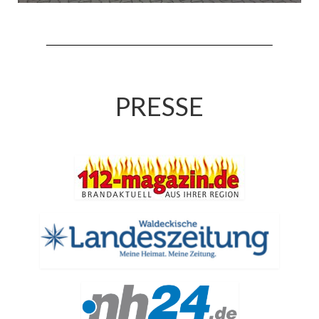
Jahreskonzert 2019
Benefizkonzert 2021
Oktoberfestkonzert 2022
PRESSE
Verein
Tagesfahrt 2017
Fahrzeuge & Technik
Stützpunkt
Einsatzfahrzeuge
Einsatzleitwagen ELW 1
Hilfeleistungslöschgruppenfahrzeug HLF
20