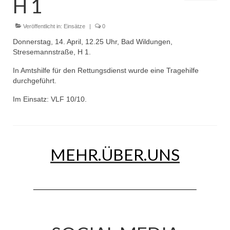
H 1
Dienstplan
Einsätze
Veröffentlicht in:
Einsätze
|
0
Donnerstag, 14. April, 12.25 Uhr, Bad Wildungen,
Einsatzstichworte
Stresemannstraße, H 1.
Jugendfeuerwehr
In Amtshilfe für den Rettungsdienst wurde eine Tragehilfe
durchgeführt.
Infos
Im Einsatz: VLF 10/10.
Dienstplan
Gründung Jugendfeuerwehr 1996
MEHR.ÜBER.UNS
25-jähriges Jubiläum Jugendfeuerwehr 2021
Kreiszeltlager 2023
Kinderfeuerwehr
Infos