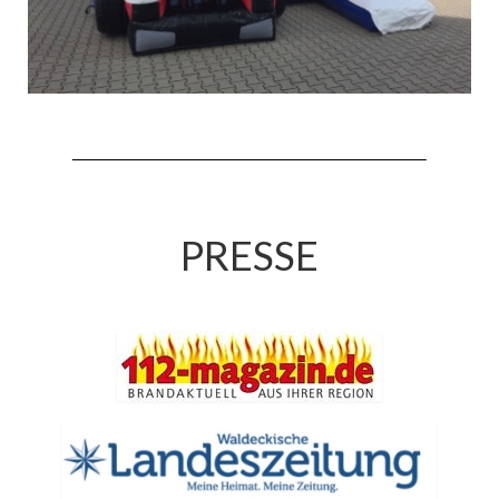
Jahreskonzert 2019
Benefizkonzert 2021
Oktoberfestkonzert 2022
Verein
Tagesfahrt 2017
PRESSE
Fahrzeuge & Technik
Stützpunkt
Einsatzfahrzeuge
Einsatzleitwagen ELW 1
Hilfeleistungslöschgruppenfahrzeug HLF
20