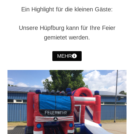
Christkindwiegen
Ein Highlight für die kleinen Gäste:
Christkindwiegen 2024
Unsere Hüpfburg kann für Ihre Feier
Christkindwiegen 2023
gemietet werden.
Christkindwiegen 2022
Christkindwiegen 2021
MEHR
Christkindwiegen 2019
Christkindwiegen 2018
Christkindwiegen 2017
Christkindwiegen 2016
Jahreskonzert 2017
Oktoberfestkonzert 2018