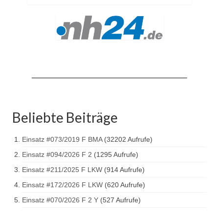
Drehleiter DLK 23/12
Staffellöschfahrzeug StLF 20/25
Tanklöschfahrzeug TLF 4000
Rüstwagen RW 1
Löschgruppenfahrzeug LF 20 KatS
Gerätewagen Logistik GW-L 2
Beliebte Beiträge
Tanklöschfahrzeug TLF 16/24 Tr
Einsatz #073/2019 F BMA
(32202 Aufrufe)
Gerätewagen Gefahrgut GW-G
Einsatz #094/2026 F 2
(1295 Aufrufe)
GDekonP-LKW
Einsatz #211/2025 F LKW
(914 Aufrufe)
Kleinalarmfahrzeug KLAF
Einsatz #172/2026 F LKW
(620 Aufrufe)
Einsatz #070/2026 F 2 Y
(527 Aufrufe)
Kommandowagen KdoW