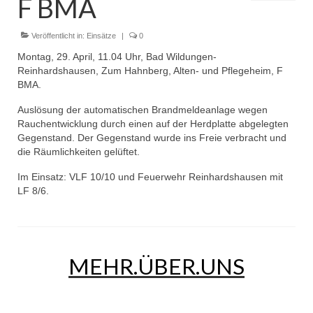
F BMA
Dienstplan
Einsätze
Veröffentlicht in:
Einsätze
|
0
Montag, 29. April, 11.04 Uhr, Bad Wildungen-
Einsatzstichworte
Reinhardshausen, Zum Hahnberg, Alten- und Pflegeheim, F
BMA.
Jugendfeuerwehr
Auslösung der automatischen Brandmeldeanlage wegen
Infos
Rauchentwicklung durch einen auf der Herdplatte abgelegten
Gegenstand. Der Gegenstand wurde ins Freie verbracht und
Dienstplan
die Räumlichkeiten gelüftet.
Im Einsatz: VLF 10/10 und Feuerwehr Reinhardshausen mit
Gründung Jugendfeuerwehr 1996
LF 8/6.
25-jähriges Jubiläum Jugendfeuerwehr 2021
Kreiszeltlager 2023
MEHR.ÜBER.UNS
Kinderfeuerwehr
Infos