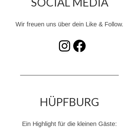
SOCIAL MEDIA
Dienstplan
Katastrophenschutz
Wir freuen uns über dein Like & Follow.
GDekonP-Zug
INSTAGRAM
Facebook
Dienstplan Dekon-Zug
KatS-Zug
Dienstplan KatS-Zug
10 Jahre KatS-Zug
Musikzug
HÜPFBURG
Infos
Termine
Ein Highlight für die kleinen Gäste:
Chronik des Musikzug