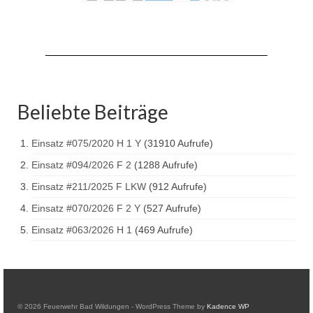
Drehleiter DLK 23/12
Staffellöschfahrzeug StLF 20/25
Tanklöschfahrzeug TLF 4000
Rüstwagen RW 1
Beliebte Beiträge
Löschgruppenfahrzeug LF 20 KatS
Einsatz #075/2020 H 1 Y
(31910 Aufrufe)
Gerätewagen Logistik GW-L 2
Einsatz #094/2026 F 2
(1288 Aufrufe)
Tanklöschfahrzeug TLF 16/24 Tr
Einsatz #211/2025 F LKW
(912 Aufrufe)
Gerätewagen Gefahrgut GW-G
Einsatz #070/2026 F 2 Y
(527 Aufrufe)
Einsatz #063/2026 H 1
(469 Aufrufe)
GDekonP-LKW
Kleinalarmfahrzeug KLAF
Kommandowagen KdoW
© 2026 Feuerwehr Bad Wildungen - WordPress Theme by
Kadence WP