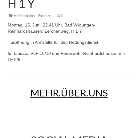
H 1 Y
Dienstplan
Einsätze
Veröffentlicht in:
Einsätze
|
0
Montag, 15. Juni, 22.41 Uhr, Bad Wildungen-
Einsatzstichworte
Reinhardshausen, Lerchenweg, H 1 Y.
Jugendfeuerwehr
Türöffnung in Amtshilfe für den Rettungsdienst.
Im Einsatz: VLF 10/10 und Feuerwehr Reinhardshausen mit
Infos
LF 8/6.
Dienstplan
Gründung Jugendfeuerwehr 1996
MEHR.ÜBER.UNS
25-jähriges Jubiläum Jugendfeuerwehr 2021
Kreiszeltlager 2023
Kinderfeuerwehr
Infos