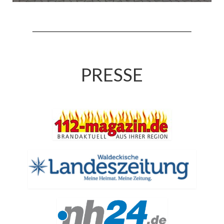
Jahreskonzert 2019
Benefizkonzert 2021
Oktoberfestkonzert 2022
PRESSE
Verein
Tagesfahrt 2017
Fahrzeuge & Technik
Stützpunkt
Einsatzfahrzeuge
Einsatzleitwagen ELW 1
Hilfeleistungslöschgruppenfahrzeug HLF
20