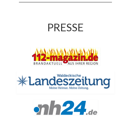
Jahreskonzert 2019
Benefizkonzert 2021
PRESSE
Oktoberfestkonzert 2022
Verein
Tagesfahrt 2017
Fahrzeuge & Technik
Stützpunkt
Einsatzfahrzeuge
Einsatzleitwagen ELW 1
Hilfeleistungslöschgruppenfahrzeug HLF
20