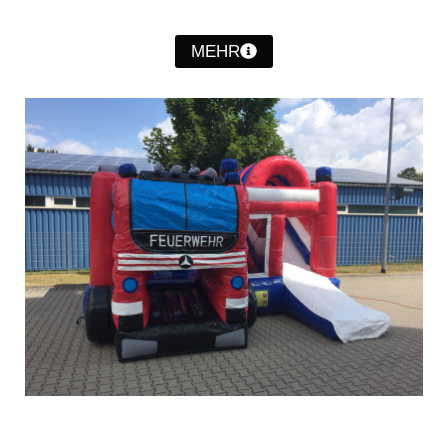
Christkindwiegen
MEHR
Christkindwiegen 2024
Christkindwiegen 2023
Christkindwiegen 2022
Christkindwiegen 2021
Christkindwiegen 2019
Christkindwiegen 2018
Christkindwiegen 2017
Christkindwiegen 2016
Jahreskonzert 2017
Oktoberfestkonzert 2018