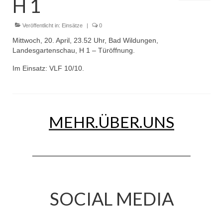
H 1
Dienstplan
Einsätze
Veröffentlicht in:
Einsätze
|
0
Mittwoch, 20. April, 23.52 Uhr, Bad Wildungen,
Einsatzstichworte
Landesgartenschau, H 1 – Türöffnung.
Jugendfeuerwehr
Im Einsatz: VLF 10/10.
Infos
Dienstplan
MEHR.ÜBER.UNS
Gründung Jugendfeuerwehr 1996
25-jähriges Jubiläum Jugendfeuerwehr 2021
Kreiszeltlager 2023
Kinderfeuerwehr
SOCIAL MEDIA
Infos