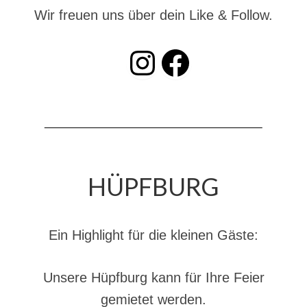
Dienstplan
Wir freuen uns über dein Like & Follow.
Katastrophenschutz
INSTAGRAM
Facebook
GDekonP-Zug
Dienstplan Dekon-Zug
KatS-Zug
Dienstplan KatS-Zug
HÜPFBURG
10 Jahre KatS-Zug
Musikzug
Ein Highlight für die kleinen Gäste:
Infos
Termine
Unsere Hüpfburg kann für Ihre Feier
Chronik des Musikzug
gemietet werden.