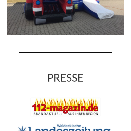
Jahreskonzert 2019
Benefizkonzert 2021
Oktoberfestkonzert 2022
Verein
Tagesfahrt 2017
Fahrzeuge & Technik
PRESSE
Stützpunkt
Einsatzfahrzeuge
Einsatzleitwagen ELW 1
Hilfeleistungslöschgruppenfahrzeug HLF
20