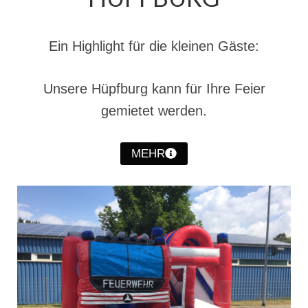
Christkindwiegen
Christkindwiegen 2024
Ein Highlight für die kleinen Gäste:
Christkindwiegen 2023
Unsere Hüpfburg kann für Ihre Feier
Christkindwiegen 2022
gemietet werden.
Christkindwiegen 2021
Christkindwiegen 2019
MEHR
Christkindwiegen 2018
Christkindwiegen 2017
Christkindwiegen 2016
Jahreskonzert 2017
Oktoberfestkonzert 2018