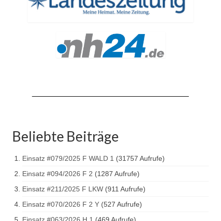
Drehleiter DLK 23/12
Staffellöschfahrzeug StLF 20/25
Tanklöschfahrzeug TLF 4000
Rüstwagen RW 1
Löschgruppenfahrzeug LF 20 KatS
Gerätewagen Logistik GW-L 2
Tanklöschfahrzeug TLF 16/24 Tr
Beliebte Beiträge
Gerätewagen Gefahrgut GW-G
Einsatz #079/2025 F WALD 1
(31757 Aufrufe)
GDekonP-LKW
Einsatz #094/2026 F 2
(1287 Aufrufe)
Kleinalarmfahrzeug KLAF
Einsatz #211/2025 F LKW
(911 Aufrufe)
Kommandowagen KdoW
Einsatz #070/2026 F 2 Y
(527 Aufrufe)
Einsatz #063/2026 H 1
(469 Aufrufe)