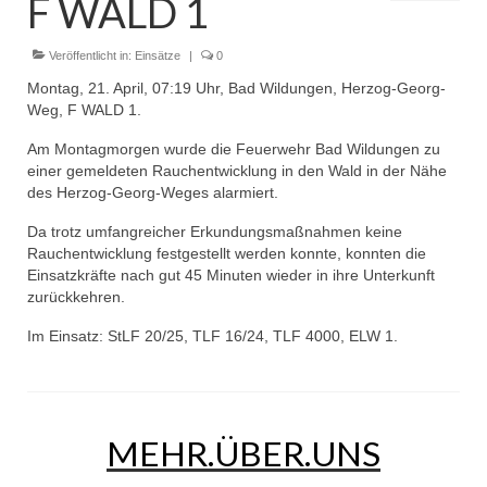
F WALD 1
Dienstplan
Einsätze
Veröffentlicht in:
Einsätze
|
0
Montag, 21. April, 07:19 Uhr, Bad Wildungen, Herzog-Georg-
Einsatzstichworte
Weg, F WALD 1.
Jugendfeuerwehr
Am Montagmorgen wurde die Feuerwehr Bad Wildungen zu
einer gemeldeten Rauchentwicklung in den Wald in der Nähe
Infos
des Herzog-Georg-Weges alarmiert.
Da trotz umfangreicher Erkundungsmaßnahmen keine
Dienstplan
Rauchentwicklung festgestellt werden konnte, konnten die
Einsatzkräfte nach gut 45 Minuten wieder in ihre Unterkunft
Gründung Jugendfeuerwehr 1996
zurückkehren.
25-jähriges Jubiläum Jugendfeuerwehr 2021
Im Einsatz: StLF 20/25, TLF 16/24, TLF 4000, ELW 1.
Kreiszeltlager 2023
Kinderfeuerwehr
MEHR.ÜBER.UNS
Infos