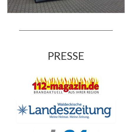
Jahreskonzert 2019
Benefizkonzert 2021
Oktoberfestkonzert 2022
Verein
PRESSE
Tagesfahrt 2017
Fahrzeuge & Technik
Stützpunkt
Einsatzfahrzeuge
Einsatzleitwagen ELW 1
Hilfeleistungslöschgruppenfahrzeug HLF
20