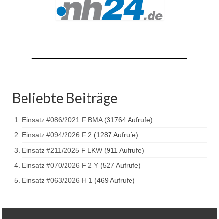
Drehleiter DLK 23/12
Staffellöschfahrzeug StLF 20/25
Tanklöschfahrzeug TLF 4000
Rüstwagen RW 1
Löschgruppenfahrzeug LF 20 KatS
Beliebte Beiträge
Gerätewagen Logistik GW-L 2
Einsatz #086/2021 F BMA
(31764 Aufrufe)
Tanklöschfahrzeug TLF 16/24 Tr
Einsatz #094/2026 F 2
(1287 Aufrufe)
Gerätewagen Gefahrgut GW-G
Einsatz #211/2025 F LKW
(911 Aufrufe)
GDekonP-LKW
Einsatz #070/2026 F 2 Y
(527 Aufrufe)
Einsatz #063/2026 H 1
(469 Aufrufe)
Kleinalarmfahrzeug KLAF
Kommandowagen KdoW