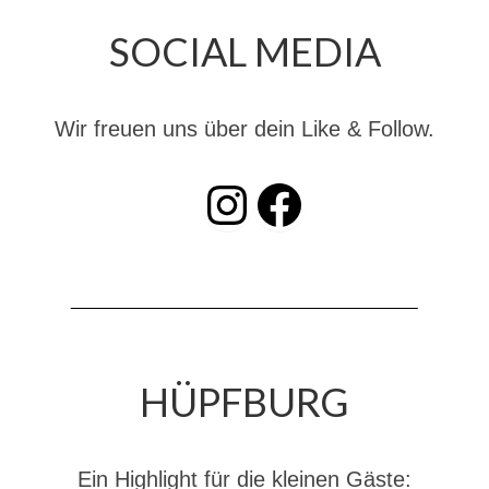
Dienstplan
SOCIAL MEDIA
Katastrophenschutz
GDekonP-Zug
Wir freuen uns über dein Like & Follow.
Dienstplan Dekon-Zug
INSTAGRAM
Facebook
KatS-Zug
Dienstplan KatS-Zug
10 Jahre KatS-Zug
Musikzug
Infos
HÜPFBURG
Termine
Chronik des Musikzug
Ein Highlight für die kleinen Gäste: