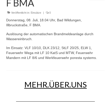
F BMA
Dienstplan
Einsätze
Veröffentlicht in:
Einsätze
|
0
Donnerstag, 08. Juli, 18.04 Uhr, Bad Wildungen,
Einsatzstichworte
Illbruckstraße, F BMA.
Jugendfeuerwehr
Auslösung der automatischen Brandmeldeanlage durch
Wassereinbruch.
Infos
Im Einsatz: VLF 10/10, DLK 23/12, StLF 20/25, ELW 1,
Feuerwehr Wega mit LF 10 KatS und MTW, Feuerwehr
Dienstplan
Mandern mit LF 8/6 und Werkfeuerwehr poresta systems.
Gründung Jugendfeuerwehr 1996
25-jähriges Jubiläum Jugendfeuerwehr 2021
MEHR.ÜBER.UNS
Kreiszeltlager 2023
Kinderfeuerwehr
Infos