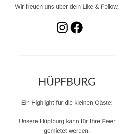
Dienstplan
Wir freuen uns über dein Like & Follow.
Katastrophenschutz
INSTAGRAM
Facebook
GDekonP-Zug
Dienstplan Dekon-Zug
KatS-Zug
Dienstplan KatS-Zug
HÜPFBURG
10 Jahre KatS-Zug
Musikzug
Ein Highlight für die kleinen Gäste:
Infos
Termine
Unsere Hüpfburg kann für Ihre Feier
Chronik des Musikzug
gemietet werden.