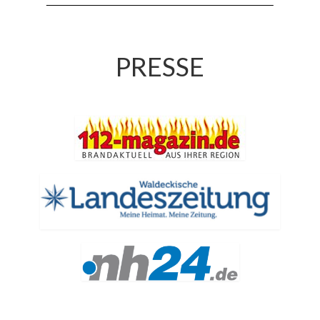
Jahreskonzert 2019
Benefizkonzert 2021
PRESSE
Oktoberfestkonzert 2022
Verein
Tagesfahrt 2017
Fahrzeuge & Technik
Stützpunkt
Einsatzfahrzeuge
Einsatzleitwagen ELW 1
Hilfeleistungslöschgruppenfahrzeug HLF
20