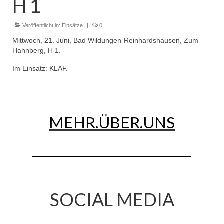
H 1
Dienstplan
Einsätze
Veröffentlicht in:
Einsätze
|
0
Mittwoch, 21. Juni, Bad Wildungen-Reinhardshausen, Zum
Einsatzstichworte
Hahnberg, H 1.
Jugendfeuerwehr
Im Einsatz: KLAF.
Infos
Dienstplan
MEHR.ÜBER.UNS
Gründung Jugendfeuerwehr 1996
25-jähriges Jubiläum Jugendfeuerwehr 2021
Kreiszeltlager 2023
Kinderfeuerwehr
SOCIAL MEDIA
Infos