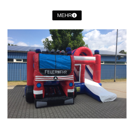
Christkindwiegen
MEHR
Christkindwiegen 2024
Christkindwiegen 2023
Christkindwiegen 2022
Christkindwiegen 2021
Christkindwiegen 2019
Christkindwiegen 2018
Christkindwiegen 2017
Christkindwiegen 2016
Jahreskonzert 2017
Oktoberfestkonzert 2018